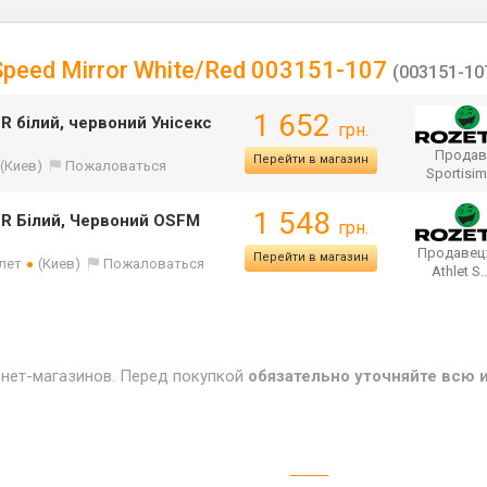
Speed Mirror White/Red 003151-107
(003151-10
1 652
R білий, червоний Унісекс
грн.
Продав
Перейти в магазин
(Киев)
Пожаловаться
Sportisi
1 548
OR Білий, Червоний OSFM
грн.
Продавец
Перейти в магазин
 лет
(Киев)
Пожаловаться
Athlet S
рнет-магазинов. Перед покупкой
обязательно уточняйте всю