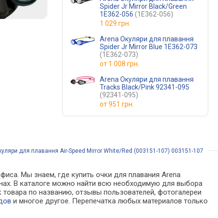
Spider Jr Mirror Black/Green
1E362-056
(1E362-056)
1 029 грн.
Arena Окуляри для плавання
Spider Jr Mirror Blue 1E362-073
(1E362-073)
от
1 008 грн.
Arena Окуляри для плавання
Tracks Black/Pink 92341-095
(92341-095)
от
951 грн.
уляри для плавання Air-Speed Mirror White/Red (003151-107) 003151-107
фиса. Мы знаем, где купить очки для плавания Arena
азинах. В каталоге можно найти всю необходимую для выбора
 товара по названию, отзывы пользователей, фотогалереи
дов
и многое другое. Перепечатка любых материалов только