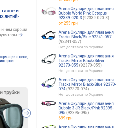
Arena Окуляри для плавання
 такое и
Bubble World Pink Octopus
х литий-
92339-020-3
(92339-020-3)
от
255 грн.
ы и чем хороши
Arena Окуляри для плавання
муляторы.
Tracks Black/Blue 92341-057
(92341-057)
Нет доставки по Украине
Arena Окуляри для плавання
формации о цене,
Tracks Mirror Black/Silver
интернет-
92370-055
(92370-055)
Нет доставки по Украине
Arena Окуляри для плавання
Tracks Mirror Black/Blue 92370-
074
(92370-074)
Нет доставки по Украине
Arena Окуляри для плавання
Bubble 3 JR Black/Pink 92395-
095
(92395-095)
699 грн.
Arena Окуляри для плавання