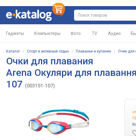
Гаджеты
Компьютеры
Фото
TV
Аудио
Бы
Каталог
/
Спорт и активный отдых
/
Плаванье и купание
/
Очки для
Очки для плавания
Arena Окуляри для плавання 
107
(003151-107)
о
С
R