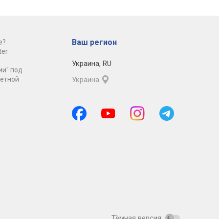
Ваш регион
е?
er.
Украина
,
RU
ии" под
ретной
Украина
Тёмная версия