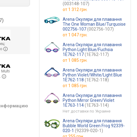
(003148-107)
от
1 312 грн.
Arena Окуляри для плавання
7)
The One Woman Blue/Turquoise
002756-107
(002756-107)
от
1 047 грн.
ец:
Arena Окуляри для плавання
mo
Python Light Blue/Fuchsia
1E762-117
(1E762-117)
от
1 085 грн.
Arena Окуляри для плавання
:
Multi
Python Violet/White/Light Blue
…
1E762-118
(1E762-118)
от
1 085 грн.
Arena Окуляри для плавання
Python Mirror Green/Violet
1E763-114
(1E763-114)
 информацию
Нет доставки по Украине
Arena Окуляри для плавання
Bubble World Green Frog 92339-
020-1
(92339-020-1)
от
255 грн.