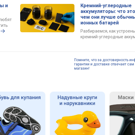
ы и
Кремний-углеродные
аккумуляторы: что это
чем они лучше обычны
 любят
ионных батарей
тить
Разбираемся, как устроен
кремний-углеродные акку
Помните, что за достоверность ин
гарантии и доставке отвечает сам 
магазин!