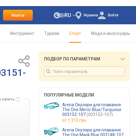
RU
Найти
Украина
Войти
о
Инструмент
Туризм
Спорт
Мода и аксессуары
ПОДБОР ПО ПАРАМЕТРАМ
03151-
ПОПУЛЯРНЫЕ МОДЕЛИ
к купить
Arena Окуляри для плавання
The One Mirror Blue/Turquoise
003152-107
(003152-107)
от
1 312 грн.
Arena Окуляри для плавання
The One Mask Blue 003148-107