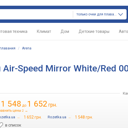
только очки для плавания
товая техника
Климат
Дом
Детские товары
Авт
 плавания
/
Arena
Air-Speed Mirror White/Red 0
Ка
1 548
1 652
грн.
т
до
равнить цены
→
2
ozetka.ua
→
1 652 грн.
Rozetka.ua
→
1 548 грн.
в список