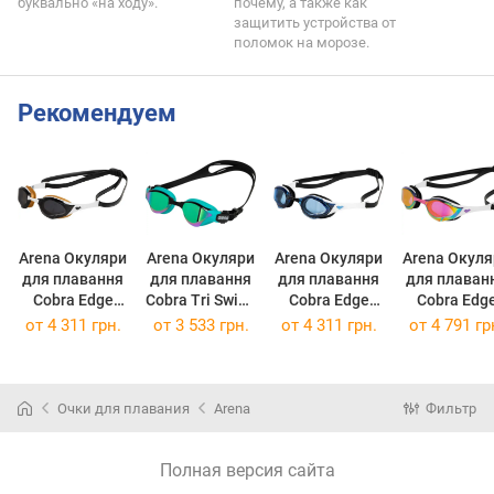
буквально «на ходу».
почему, а также как
защитить устройства от
поломок на морозе.
Рекомендуем
Arena Окуляри
Arena Окуляри
Arena Окуляри
Arena Окуля
для плавання
для плавання
для плавання
для плаван
Cobra Edge
Cobra Tri Swipe
Cobra Edge
Cobra Edg
Swipe
Mr
Swipe
Swipe Mirro
от
4 311 грн.
от
3 533 грн.
от
4 311 грн.
от
4 791 гр
Black/White/G
Black/Turquois
White/Black
Violet/Blac
old 006871-110
e 002508-110
006871-140
hite 006870-
(006871-110)
(002508-110)
(006871-140)
150
(006870-15
Очки для плавания
Arena
Фильтр
Полная версия сайта