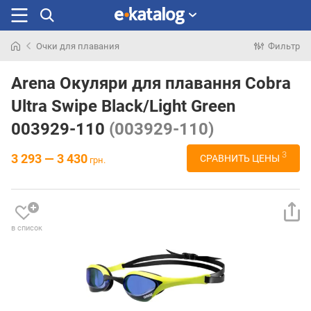
Очки для плавания
Фильтр
Искали
раньше
Arena Окуляри для плавання Cobra
Ultra Swipe Black/Light Green
003929-110
(003929-110)
3
3 293 — 3 430
СРАВНИТЬ ЦЕНЫ
грн.
в список