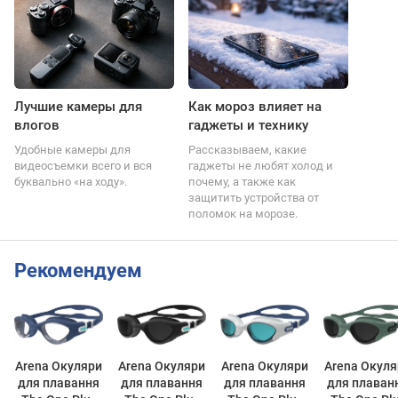
Лучшие камеры для
Как мороз влияет на
влогов
гаджеты и технику
Удобные камеры для
Рассказываем, какие
видеосъемки всего и вся
гаджеты не любят холод и
буквально «на ходу».
почему, а также как
защитить устройства от
поломок на морозе.
Рекомендуем
Arena Окуляри
Arena Окуляри
Arena Окуляри
Arena Окуля
для плавання
для плавання
для плавання
для плаван