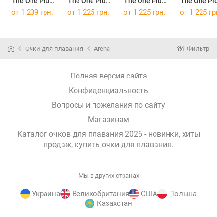
The One Plus
The One Plus
The One Plus
The One Pl
Blue OFSM
Black/Silver
Blue/White
Dark
от
1 239 грн.
от
1 225 грн.
от
1 225 грн.
от
1 225 гр
008540-100
OFSM 008540-
OFSM 008540-
Green/Blac
(008540-100)
200
300
OFSM 008540-
(008540-200)
(008540-300)
500
(008540-50
Очки для плавания
Arena
Фильтр
Полная версия сайта
Конфиденциальность
Вопросы и пожелания по сайту
Магазинам
Каталог очков для плавания 2026 - новинки, хиты
продаж,
купить очки для плавания
.
Мы в других странах
Украина
Великобритания
США
Польша
Казахстан