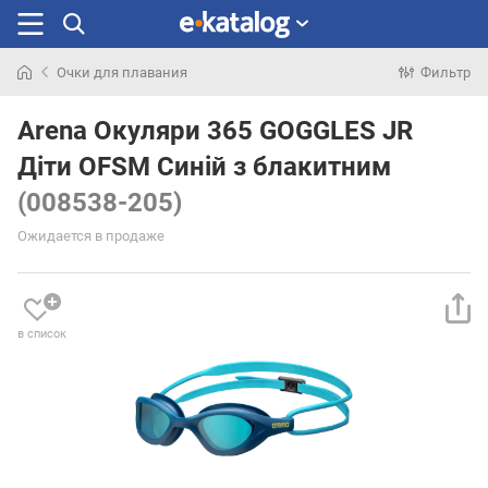
Очки для плавания
Фильтр
Искали
раньше
Arena Окуляри 365 GOGGLES JR
Діти OFSM Синій з блакитним
(008538-205)
Ожидается в продаже
в список