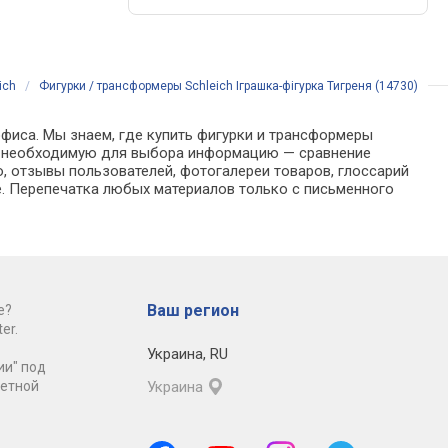
ich
/
Фигурки / трансформеры Schleich Іграшка-фігурка Тигреня (14730)
офиса. Мы знаем, где купить фигурки и трансформеры
 всю необходимую для выбора информацию — сравнение
, отзывы пользователей, фотогалереи товаров, глоссарий
е. Перепечатка любых материалов только с письменного
Ваш регион
е?
er.
Украина
,
RU
ии" под
ретной
Украина