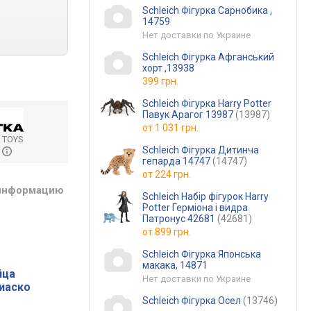
Schleich Фігурка Сарнобика ,
14759
Нет доставки по Украине
Schleich Фігурка Афганський
хорт ,13938
399 грн.
Schleich Фігурка Harry Potter
Павук Арагог 13987
(13987)
от
1 031 грн.
:
TOYS
Schleich Фігурка Дитинча
Y
гепарда 14747
(14747)
от
224 грн.
 информацию
Schleich Набір фігурок Harry
Potter Герміона і видра
Патронус 42681
(42681)
от
899 грн.
Schleich Фігурка Японська
макака, 14871
йца
Нет доставки по Украине
фиаско
Schleich Фігурка Осел
(13746)