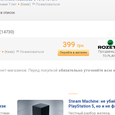
 нами 7 лет
(Киев)
Пожаловаться
в список
(14730)
399
грн.
Продавец
т
(Киев)
Пожаловаться
Перейти в магазин
TO PLA
рнет-магазинов. Перед покупкой
обязательно уточняйте всю
Steam Machine: не уби
язи
PlayStation 5, но и не 
остями
Честный разбор железа,