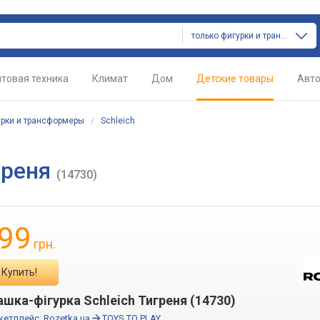
только фигурки и трансформеры
товая техника
Климат
Дом
Детские товары
Авт
рки и трансформеры
/
Schleich
греня
(14730)
99
грн.
Купить!
ашка-фігурка Schleich Тигреня (14730)
кетплейс:
Rozetka.ua
TOYS TO PLAY