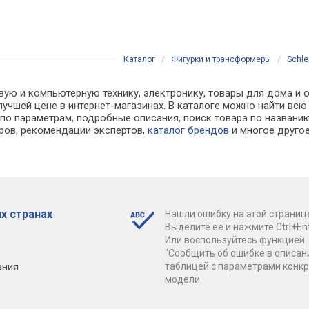
Каталог
/
Фигурки и трансформеры
/
Schle
вую и компьютерную технику, электронику, товары для дома и 
по лучшей цене в интернет-магазинах. В каталоге можно найти
по параметрам, подробные описания, поиск товара по названию
аров, рекомендации экспертов,
каталог брендов
и многое друго
х странах
Нашли ошибку на этой страниц
Выделите ее и нажмите Ctrl+Ent
Или воспользуйтесь функцией
"Сообщить об ошибке в описан
ания
таблицей с параметрами конк
модели.