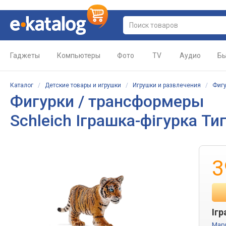
Гаджеты
Компьютеры
Фото
TV
Аудио
Бы
Каталог
/
Детские товары и игрушки
/
Игрушки и развлечения
/
Фигу
Фигурки / трансформеры
Schleich Іграшка-фігурка Ти
3
Ігр
Мар