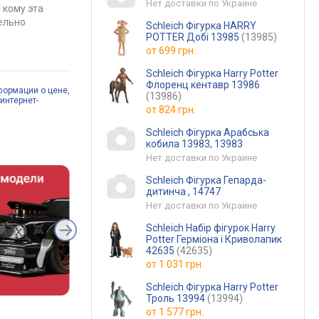
Нет доставки по Украине
 кому эта
ельно
Schleich Фігурка HARRY
POTTER Добі 13985
(13985)
от
699 грн.
Schleich Фігурка Harry Potter
Флоренц кентавр 13986
формации о цене,
(13986)
интернет-
от
824 грн.
Schleich Фігурка Арабська
кобила 13983, 13983
Нет доставки по Украине
Schleich Фігурка Гепарда-
дитинча , 14747
Нет доставки по Украине
Schleich Набір фігурок Harry
Potter Герміона і Криволапик
42635
(42635)
от
1 031 грн.
Schleich Фігурка Harry Potter
Троль 13994
(13994)
от
1 577 грн.