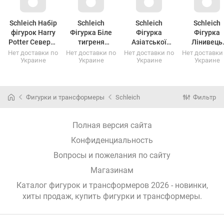
Schleich Набір
Schleich
Schleich
Schleich
фігурок Harry
Фігурка Біле
Фігурка
Фігурка
Potter Северус
тигреня
Азіатської
Лінивець
Снейп та лань
(14732)
слонихи ,
,14793
Нет доставки по
Нет доставки по
Нет доставки по
Нет доставки
Украине
Украине
Украине
Украине
Патронус,
14753
42683
Фигурки и трансформеры
Schleich
Фильтр
Полная версия сайта
Конфиденциальность
Вопросы и пожелания по сайту
Магазинам
Каталог фигурок и трансформеров 2026 - новинки,
хиты продаж,
купить фигурки и трансформеры
.