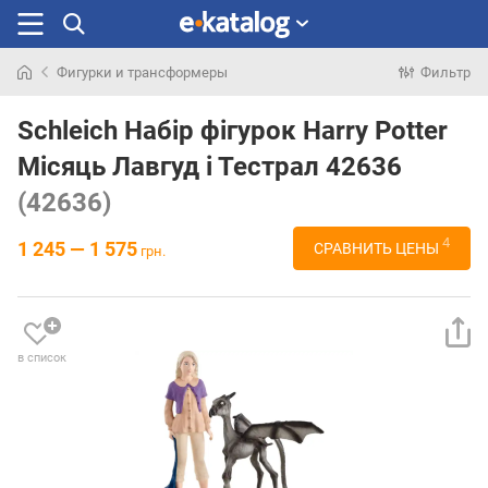
Фигурки и трансформеры
Фильтр
Искали
раньше
Schleich Набір фігурок Harry Potter
Місяць Лавгуд і Тестрал 42636
(42636)
4
1 245 — 1 575
СРАВНИТЬ ЦЕНЫ
грн.
в список