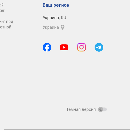
Ваш регион
е?
er.
Украина
,
RU
ии" под
ретной
Украина
Тёмная версия