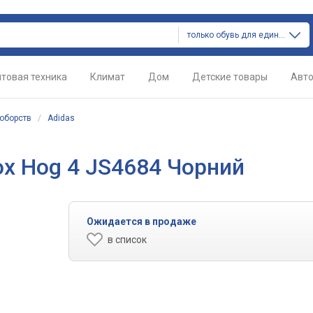
только обувь для единоборств
товая техника
Климат
Дом
Детские товары
Авт
оборств
/
Adidas
ox Hog 4 JS4684 Чорний
Ожидается в продаже
в список