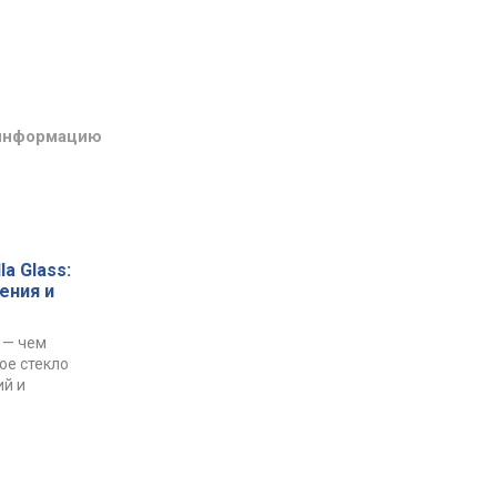
 информацию
a Glass:
ения и
s — чем
ое стекло
ий и