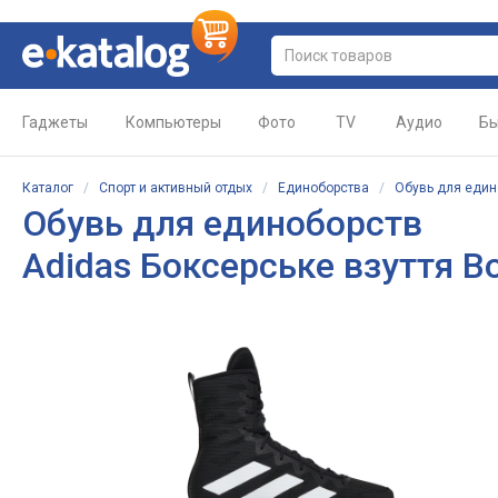
Гаджеты
Компьютеры
Фото
TV
Аудио
Бы
Каталог
/
Спорт и активный отдых
/
Единоборства
/
Обувь для един
Обувь для единоборств
Adidas Боксерське взуття B