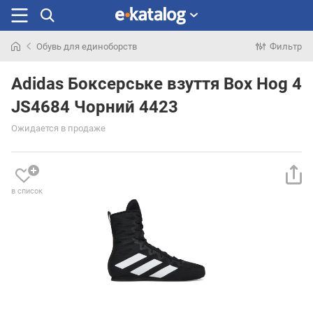
Обувь для единоборств
Фильтр
Искали
раньше
Adidas Боксерське взуття Box Hog 4
JS4684 Чорний 4423
Ожидается в продаже
в список