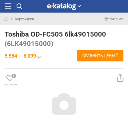
Картриджи
Фильтр
Искали
раньше
Toshiba OD-FC505 6lk49015000
(6LK49015000)
8
5 554 — 6 099
СРАВНИТЬ ЦЕНЫ
грн.
в список