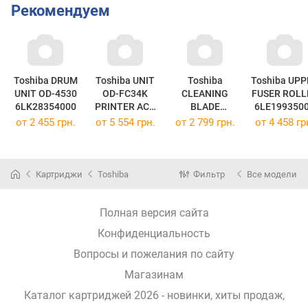
Рекомендуем
Toshiba DRUM
Toshiba UNIT
Toshiba
Toshiba UPP
UNIT OD-4530
OD-FC34K
CLEANING
FUSER ROLL
6LK28354000
PRINTER ACC
BLADE
6LE199350
DRUM
6LA27845000
от
2 455 грн.
от
5 554 грн.
от
2 799 грн.
от
4 458 гр
6A000001584
(6A000001584)
Картриджи
Toshiba
Фильтр
Все модели
Полная версия сайта
Конфиденциальность
Вопросы и пожелания по сайту
Магазинам
Каталог картриджей 2026 - новинки, хиты продаж,