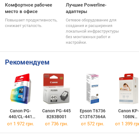
Комфортное рабочее
Лучшие Powerline-
место в офисе
адаптеры
Повышает продуктивность,
Сетевое оборудование для
снижает усталость.
создания и расширения
локальной инфраструктуры
без монтажных работ и
настройки.
Рекомендуем
Canon PG-
Canon PG-445
Epson T6736
Canon KP-
440/CL-441
8283B001
C13T67364A
108IN
MULTI
3115B001
от 1 972 грн.
от 736 грн.
от 572 грн.
от 1 399 гр
5219B005