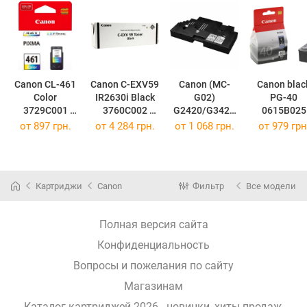
Canon CL-461
Canon C-EXV59
Canon (MC-
Canon black
Color
IR2630i Black
G02)
PG-40
3729C001
3760C002
G2420/G3420
0615
(3729C001)
(3760C002)
4589C001
(0615B025
от
897 грн.
от
4 284 грн.
от
1 068 грн.
от
979 грн
(4589C001)
Картриджи
Canon
Фильтр
Все модели
Полная версия сайта
Конфиденциальность
Вопросы и пожелания по сайту
Магазинам
Каталог картриджей 2026 - новинки, хиты продаж,