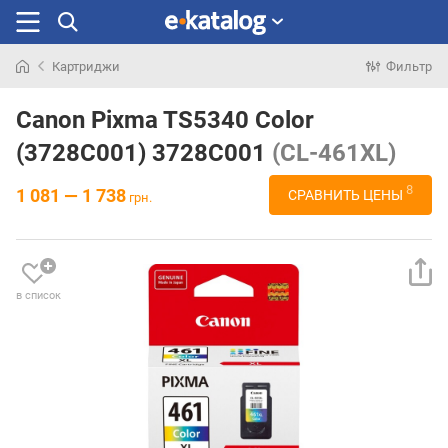
Картриджи
Фильтр
Искали
раньше
Canon Pixma TS5340 Color
(3728C001) 3728C001
(CL-461XL)
8
1 081 — 1 738
СРАВНИТЬ ЦЕНЫ
грн.
в список