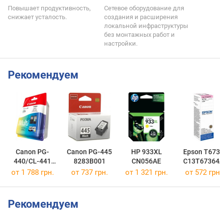
Повышает продуктивность,
Сетевое оборудование для
снижает усталость.
создания и расширения
локальной инфраструктуры
без монтажных работ и
настройки.
Рекомендуем
Canon PG-
Canon PG-445
HP 933XL
Epson T673
440/CL-441
8283B001
CN056AE
C13T67364
MULTI
от 1 788 грн.
от 737 грн.
от 1 321 грн.
от 572 грн
5219B005
Рекомендуем