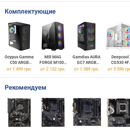
Комплектующие
Ocypus Gamma
MSI MAG
Gamdias AURA
Deepcool
C50 ARGB
FORGE M100R
GC7 ARGB
CG530 4F
Black
Black
Black
White
от 1 499 грн.
от 2 132 грн.
от 1 389 грн.
от 3 596 гр
Рекомендуем