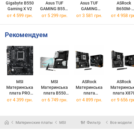
Gigabyte B550
Asus TUF
Asus TUF
ASRock
Gaming X V2
GAMING B550-
GAMING
B650M-
PLUS
A520M-PLUS
HDV/M.2
от 4 599 грн.
от 5 299 грн.
от 3 581 грн.
от 4 958 гр
WIFI
Рекомендуем
MSI
MSI
ASRock
ASRock
Материнська
Материнська
Материнська
Материнсь
плата PRO
плата B550
плата
плата X870
A620AM-B EVO
Gaming WiFi
A620AM-X WiFi
Pro-A WiFi
от
4 399 грн.
от
6 749 грн.
от
4 899 грн.
от
9 656 гр
Socket AM4
Socket AM5
Материнские платы
MSI
Фильтр
Все модели