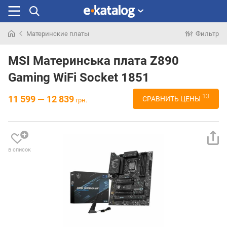
Материнские платы
Фильтр
Искали
раньше
MSI Материнська плата Z890
Gaming WiFi Socket 1851
13
11 599 — 12 839
СРАВНИТЬ ЦЕНЫ
грн.
в список