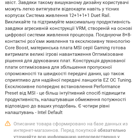
хвіст. Завдяки такому вишуканому дизайну користувачі
можуть легко витягувати відеокарти навіть у тісних
корпусах Система живлення 12+1+1+1 Duet Rail.
Викликайте та підтримуйте максимальну продуктивність
завдяки агресивній конструкції VRM, створеній на основі
цифрової системи живлення процесора. Поєднуючи 8+8-
контактні роз’єми живлення та ексклюзивну технологію
Core Boost, материнська плата MSI серії Gaming готова
витримати великі ігрові навантаження Оптимізоване
рішення для друкованих плат. Конструкція друкованої
плати оптимізована для збільшення пропускної
спроможності та швидкості передачі даних, що також
сприятливо для надійної передачі ланцюгів EZ OC Tuning.
Ексклюзивне попереднє встановлення Performance
Preset від MSI - це більш інтуїтивний спосіб підвищити
продуктивність, налаштувавши обмеження потужності
відповідно до ваших уподобань. Є чотири рівні
налаштувань - Intel Default
Описание товара сформировано на базе данных из
интернет-магазинов. Перед покупкой
обязательно
уточняйте всю информацию непосредственно у