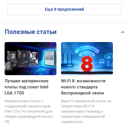
eще
8
предложений
Полезные статьи
Лучшие материнские
Wi-Fi 8: возможности
платы под сокет Intel
нового стандарта
LGA 1700
беспроводной связи
Материнские платы с
Вместо привычной гонки за
поддержкой процессоров
скоростями Wi-Fi 8
Intel 13 и 14 поколения для
ознаменовал переход к
сборки производительного
концепции повышенной
ПК.
надежности.