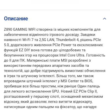
Описание
Z890 GAMING WIFI створена із міцних компонентів для
забезпечення відмінного ігрового досвіду. Завдяки
наявності Wi-Fi 7 та 2,5G LAN, Thunderbolt 4, рішень PCIe
5.0, додаткового живлення PCIe Power та ексклюзивних
функцій EZ DIY вона готова до цілодобових та
безупинних ігор на процесорах Intel Core Ultra. Готовність
до ІІ для ПК. Материнські плати MSI розроблені з
використанням передових апаратних засобів та
технологій, що добре підтримують вимогливі обчислення
в іграх та штучному інтелекті. Більш того, ми також
впровадили штучний інтелект у MSI Center та BIOS,
зробивши все більш простим, ніж раніше Один палець
для легкого встановлення GPU. Новий EZ PCIe Clip II,
розташований у першому слоті, оснащений механізмом
відскоку, який дозволяє легко витягти відеокарту,
натиснувши одним пальцем на фіксатор, що нагадує