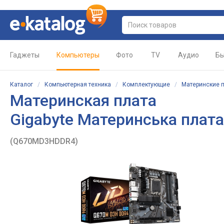
Гаджеты
Компьютеры
Фото
TV
Аудио
Бы
Каталог
/
Компьютерная техника
/
Комплектующие
/
Материнские 
Материнская плата
Gigabyte Материнська плат
(Q670MD3HDDR4)