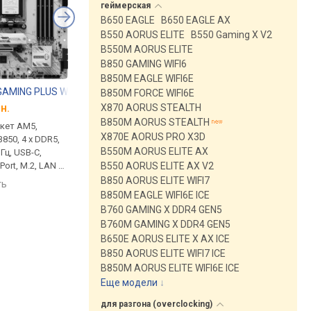
геймерская
B650 EAGLE
B650 EAGLE AX
B550 AORUS ELITE
B550 Gaming X V2
B550M AORUS ELITE
B850 GAMING WIFI6
B850M EAGLE WIFI6E
GAMING PLUS WIFI
Asus PRIME B760M-A WIFI D4
Asus TUF GAMING B5
B850M FORCE WIFI6E
н.
от 5 796 грн.
от 5 753 грн.
X870 AORUS STEALTH
B850M AORUS STEALTH
окет AM5,
micro-ATX, сокет LGA 1700,
micro-ATX, сокет AM4
X870E AORUS PRO X3D
850, 4 x DDR5,
чипсет Intel B760, 4 x DDR4,
чипсет AMD B550, 4 x
B550M AORUS ELITE AX
Гц, USB-C,
DIMM, 5333 МГц, USB-C,
DIMM, 4866 МГц, USB-
Port, M.2, LAN 5
HDMI, DisplayPort, M.2, LAN
HDMI, DisplayPort, M.
B550 AORUS ELITE AX V2
i, охлаждение
2.5 Гбит/с, Wi-Fi, охлаждение
2.5 Гбит/с, Wi-Fi, ох
B850 AORUS ELITE WIFI7
ть
сравнить
сравнить
светки, White
M.2, без подсветки
M.2
B850M EAGLE WIFI6E ICE
B760 GAMING X DDR4 GEN5
B760M GAMING X DDR4 GEN5
B650E AORUS ELITE X AX ICE
B850 AORUS ELITE WIFI7 ICE
B850M AORUS ELITE WIFI6E ICE
Еще модели
↓
для разгона
(overclocking)