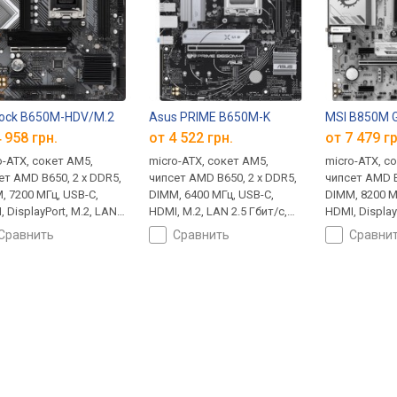
ock B650M-HDV/M.2
Asus PRIME B650M-K
MSI B850M 
 958 грн.
от 4 522 грн.
от 7 479 гр
o-ATX, сокет AM5,
micro-ATX, сокет AM5,
micro-ATX, с
ет AMD B650, 2 x DDR5,
чипсет AMD B650, 2 x DDR5,
чипсет AMD B
, 7200 МГц, USB-C,
DIMM, 6400 МГц, USB-C,
DIMM, 8200 М
 DisplayPort, M.2, LAN
HDMI, M.2, LAN 2.5 Гбит/с,
HDMI, Display
бит/с, CrossFire,
охлаждение M.2, без
Гбит/с, Wi-F
сравнить
сравнить
сравни
ждение M.2, без
подсветки
M.2, без под
ветки
Edition