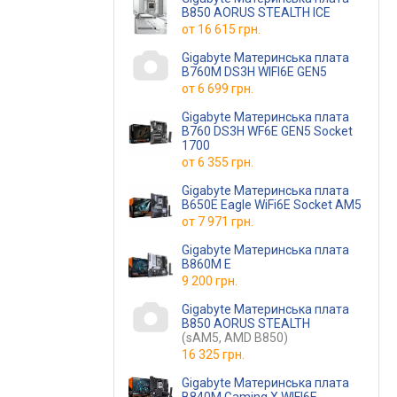
B850 AORUS STEALTH ICE
от
16 615 грн.
Gigabyte Материнська плата
B760M DS3H WIFI6E GEN5
от
6 699 грн.
Gigabyte Материнська плата
B760 DS3H WF6E GEN5 Socket
1700
от
6 355 грн.
Gigabyte Материнська плата
B650E Eagle WiFi6E Socket AM5
от
7 971 грн.
Gigabyte Материнська плата
B860M E
9 200 грн.
Gigabyte Материнська плата
B850 AORUS STEALTH
(sAM5, AMD B850)
16 325 грн.
Gigabyte Материнська плата