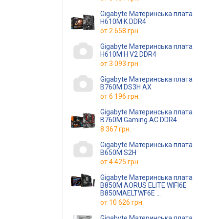
Gigabyte Материнська плата
H610M K DDR4
от
2 658 грн.
Gigabyte Материнська плата
H610M H V2 DDR4
от
3 093 грн.
Gigabyte Материнська плата
B760M DS3H AX
от
6 196 грн.
Gigabyte Материнська плата
B760M Gaming AC DDR4
8 367 грн.
Gigabyte Материнська плата
B650M S2H
от
4 425 грн.
Gigabyte Материнська плата
B850M AORUS ELITE WIFI6E
B850MAELTWF6E
(B850MAELTWF6E)
от
10 626 грн.
Gigabyte Материнська плата