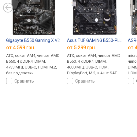
Gigabyte B550 Gaming X V2
Asus TUF GAMING B550-PLUS
ASR
от 4 599 грн.
от 5 299 грн.
от 4
ATX, сокет AM4, чипсет AMD
ATX, сокет AM4, чипсет AMD
micr
B550, 4 x DDR4, DIMM,
B550, 4 x DDR4, DIMM,
чипс
4733 МГц, USB-C, HDMI, M.2,
4600 МГц, USB-C, HDMI,
DIMM
без подсветки
DisplayPort, M.2, > 4 шт SATA
HDMI,
3, LAN 2.5 Гбит/с, CrossFire,
2.5 Г
сравнить
сравнить
охлаждение M.2
охла
подс