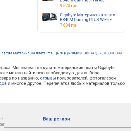
B840M Gaming X WIFI6E
9 520 грн.
Gigabyte Материнська плата
B840M Gaming PLUS WIFI6E
7 684 грн.
Gigabyte Материнська плата Intel Q670 (Q670MD3HDDR4) Q670MD3HDDR4
фиса. Мы знаем, где купить материнские платы Gigabyte
талоге можно найти всю необходимую для выбора
товара по названию,
отзывы
пользователей, фотогалереи
дов
и многое другое. Перепечатка любых материалов только
Ваш регион
е?
er.