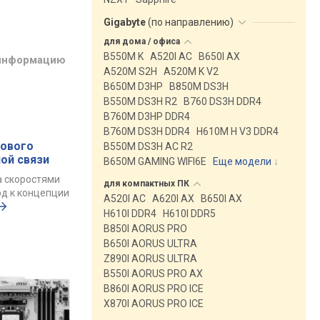
Gigabyte
(
по направлению
)
для дома /
офиса
B550M K
A520I AC
B650I AX
 информацию
A520M S2H
A520M K V2
B650M D3HP
B850M DS3H
B550M DS3H R2
B760 DS3H DDR4
B760M D3HP DDR4
B760M DS3H DDR4
H610M H V3 DDR4
нового
B550M DS3H AC R2
ой связи
B650M GAMING WIFI6E
Еще модели
↓
а скоростями
для компактных
ПК
од к концепции
A520I AC
A620I AX
B650I AX
H610I DDR4
H610I DDR5
B850I AORUS PRO
B650I AORUS ULTRA
Z890I AORUS ULTRA
B550I AORUS PRO AX
B860I AORUS PRO ICE
X870I AORUS PRO ICE