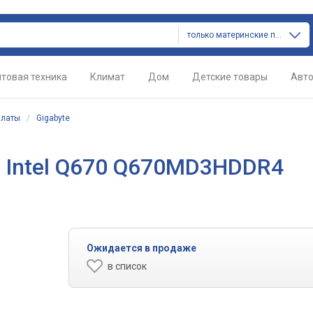
только материнские платы
товая техника
Климат
Дом
Детские товары
Авт
платы
/
Gigabyte
а Intel Q670 Q670MD3HDDR4
Ожидается в продаже
в список