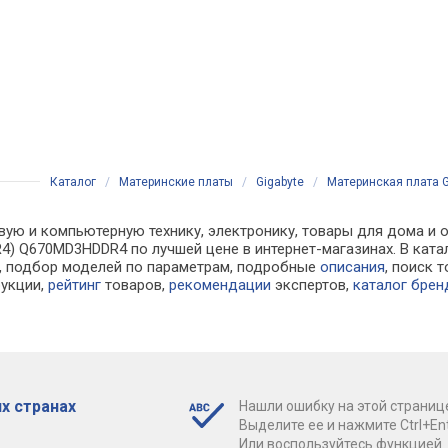
Каталог
/
Материнские платы
/
Gigabyte
/
Материнская плата 
вую и компьютерную технику, электронику, товары для дома и о
R4) Q670MD3HDDR4 по лучшей цене в интернет-магазинах. В ка
, подбор моделей по параметрам, подробные
описания
, поиск 
рукции,
рейтинг
товаров,
рекомендации
экспертов,
каталог брен
х странах
Нашли ошибку на этой страниц
Выделите ее и нажмите Ctrl+Ent
Или воспользуйтесь функцией