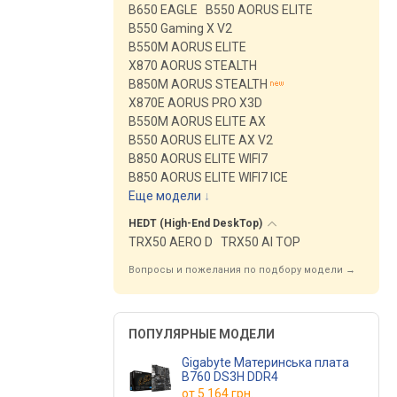
B650 EAGLE
B550 AORUS ELITE
B550 Gaming X V2
B550M AORUS ELITE
X870 AORUS STEALTH
B850M AORUS STEALTH
X870E AORUS PRO X3D
B550M AORUS ELITE AX
B550 AORUS ELITE AX V2
B850 AORUS ELITE WIFI7
B850 AORUS ELITE WIFI7 ICE
Еще модели
↓
HEDT (High-End
DeskTop)
TRX50 AERO D
TRX50 AI TOP
Вопросы и пожелания по подбору модели →
ПОПУЛЯРНЫЕ МОДЕЛИ
Gigabyte Материнська плата
B760 DS3H DDR4
от
5 164 грн.