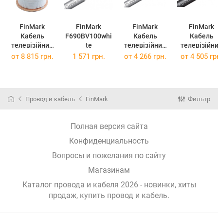
FinMark
FinMark
FinMark
FinMark
Кабель
F690BV100whi
Кабель
Кабель
телевізійний
te
телевізійний
телевізійн
RG-690
RG-6
RG-58-TC9
от
8 815 грн.
1 571 грн.
от
4 266 грн.
от
4 505 гр
Cu(медь),
TRISHIELD, CU,
коаксіальни
white, 305м
305м, white
black,
F690BVcu-WB
F6TSVcu305wh
100м=1бх
white/305
ite
045821
Провод и кабель
FinMark
Фильтр
(F690BVcu-WB
(F6TSVcu305w
(045821)
white/305)
hite)
Полная версия сайта
Конфиденциальность
Вопросы и пожелания по сайту
Магазинам
Каталог провода и кабеля 2026 - новинки, хиты
продаж,
купить провод и кабель
.