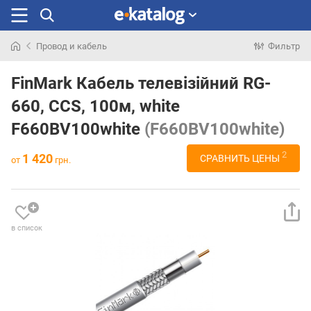
Провод и кабель
Фильтр
Искали
раньше
FinMark Кабель телевізійний RG-
660, CCS, 100м, white
F660BV100white
(F660BV100white)
2
1 420
СРАВНИТЬ ЦЕНЫ
от
грн.
в список