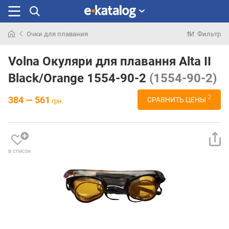
Очки для плавания
Фильтр
Искали
раньше
Volna Окуляри для плавання Alta II
Black/Orange 1554-90-2
(1554-90-2)
2
384 — 561
СРАВНИТЬ ЦЕНЫ
грн.
в список