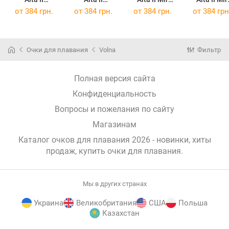
Black/Violet
Black/Gray
Black/Gray
Black/Blu
от
384 грн.
от
384 грн.
от
384 грн.
от
384 грн
1554-90-3
1554-90-4
1554-99-1
155
(1554-90-3)
(1554-90-4)
(1554-99-1)
(1554-99-2
Очки для плавания
Volna
Фильтр
Полная версия сайта
Конфиденциальность
Вопросы и пожелания по сайту
Магазинам
Каталог очков для плавания 2026 - новинки, хиты
продаж,
купить очки для плавания
.
Мы в других странах
Украина
Великобритания
США
Польша
Казахстан