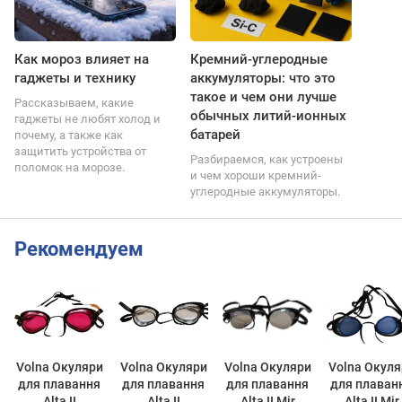
Как мороз влияет на
Кремний-углеродные
гаджеты и технику
аккумуляторы: что это
такое и чем они лучше
Рассказываем, какие
обычных литий-ионных
гаджеты не любят холод и
батарей
почему, а также как
защитить устройства от
Разбираемся, как устроены
поломок на морозе.
и чем хороши кремний-
углеродные аккумуляторы.
Рекомендуем
Volna Окуляри
Volna Окуляри
Volna Окуляри
Volna Окуля
для плавання
для плавання
для плавання
для плаван
Alta II
Alta II
Alta II Mir
Alta II Mir