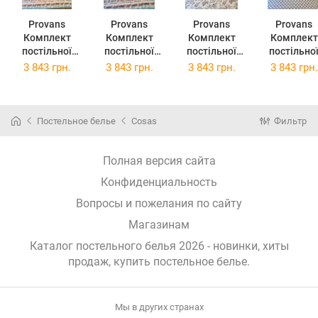
Provans
Provans
Provans
Provans
Комплект
Комплект
Комплект
Комплект
постільної
постільної
постільної
постільно
білизни
білизни
білизни
білизни
3 843 грн.
3 843 грн.
3 843 грн.
3 843 грн.
Прованс
Прованс Анет
Прованс Міра
Прованс
Смарагд
2х145х220
2х145х220
Габріелла
2х145х220
Сімейний
Сімейний
2х145х22
Сімейний
(026257)
(26259)
Сімейний
Постельное белье
Cosas
Фильтр
(026255)
(026261)
Полная версия сайта
Конфиденциальность
Вопросы и пожелания по сайту
Магазинам
Каталог постельного белья 2026 - новинки, хиты
продаж,
купить постельное белье
.
Мы в других странах