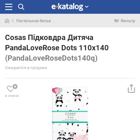
Постельное белье
Фильтр
Искали
раньше
Cosas Підковдра Дитяча
PandaLoveRose Dots 110х140
(PandaLoveRoseDots140q)
Ожидается в продаже
в список