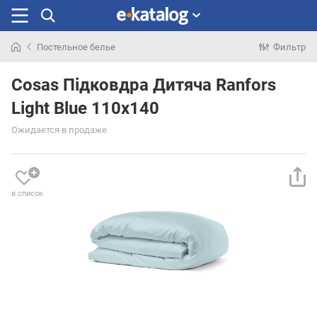
Постельное белье
Фильтр
Искали
раньше
Cosas Підковдра Дитяча Ranfors
Light Blue 110х140
Ожидается в продаже
в список