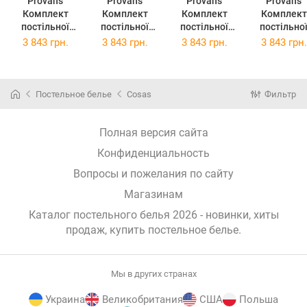
Provans
Provans
Provans
Provans
Комплект
Комплект
Комплект
Комплект
постільної
постільної
постільної
постільно
білизни
білизни
білизни
білизни
3 843 грн.
3 843 грн.
3 843 грн.
3 843 грн.
Прованс
Прованс Анет
Прованс Міра
Прованс
Смарагд
2х145х220
2х145х220
Габріелла
2х145х220
Сімейний
Сімейний
2х145х22
Сімейний
(026257)
(26259)
Сімейний
Постельное белье
Cosas
Фильтр
(026255)
(026261)
Полная версия сайта
Конфиденциальность
Вопросы и пожелания по сайту
Магазинам
Каталог постельного белья 2026 - новинки, хиты
продаж,
купить постельное белье
.
Мы в других странах
Украина
Великобритания
США
Польша