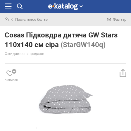
Постельное белье
Фильтр
Искали
раньше
Cosas Підковдра дитяча GW Stars
110х140 см сіра
(StarGW140q)
Ожидается в продаже
в список