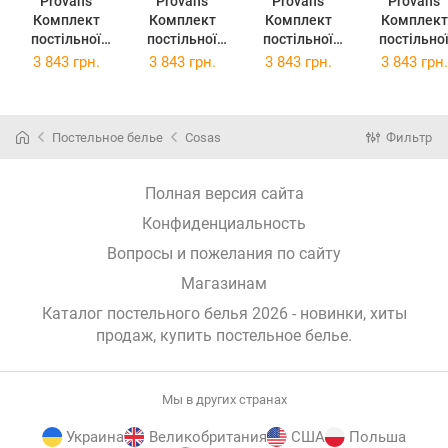
Provans
Provans
Provans
Provans
Комплект
Комплект
Комплект
Комплект
постільної
постільної
постільної
постільно
білизни
білизни
білизни
білизни
3 843 грн.
3 843 грн.
3 843 грн.
3 843 грн.
Прованс
Прованс Анет
Прованс Міра
Прованс
Смарагд
2х145х220
2х145х220
Габріелла
2х145х220
Сімейний
Сімейний
2х145х22
Сімейний
(026257)
(26259)
Сімейний
Постельное белье
Cosas
Фильтр
(026255)
(026261)
Полная версия сайта
Конфиденциальность
Вопросы и пожелания по сайту
Магазинам
Каталог постельного белья 2026 - новинки, хиты
продаж,
купить постельное белье
.
Мы в других странах
Украина
Великобритания
США
Польша