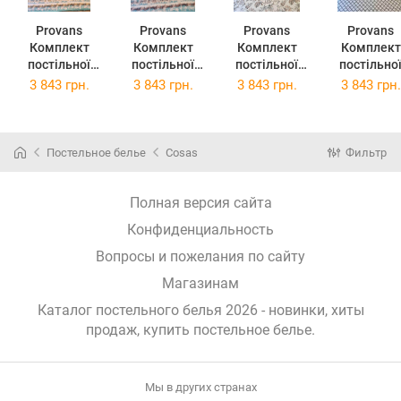
Provans
Provans
Provans
Provans
Комплект
Комплект
Комплект
Комплект
постільної
постільної
постільної
постільно
білизни
білизни
білизни
білизни
3 843 грн.
3 843 грн.
3 843 грн.
3 843 грн.
Прованс
Прованс Анет
Прованс Міра
Прованс
Смарагд
2х145х220
2х145х220
Габріелла
2х145х220
Сімейний
Сімейний
2х145х22
Сімейний
(026257)
(26259)
Сімейний
Постельное белье
Cosas
Фильтр
(026255)
(026261)
Полная версия сайта
Конфиденциальность
Вопросы и пожелания по сайту
Магазинам
Каталог постельного белья 2026 - новинки, хиты
продаж,
купить постельное белье
.
Мы в других странах