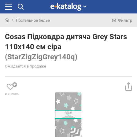
Постельное белье
Фильтр
Искали
раньше
Cosas Підковдра дитяча Grey Stars
110х140 см сіра
(StarZigZigGrey140q)
Ожидается в продаже
в список