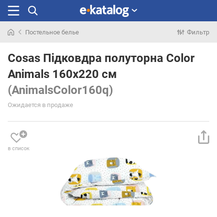
Постельное белье
Фильтр
Искали
раньше
Cosas Підковдра полуторна Color
Animals 160х220 см
(AnimalsColor160q)
Ожидается в продаже
в список