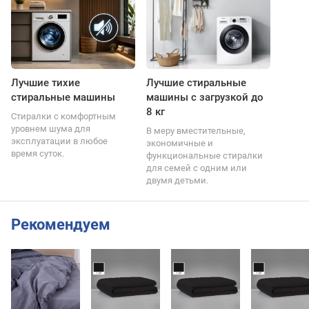
Лучшие тихие
Лучшие стиральные
стиральные машины
машины с загрузкой до
8 кг
Стиралки с комфортным
уровнем шума для
В меру вместительные,
эксплуатации в любое
экономичные и
время суток.
функциональные стиралки
для семей с одним или
двумя детьми.
Рекомендуем