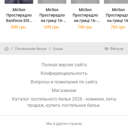
MirSon
MirSon
MirSon
MirSon
Простирадло
Простирадло
Простирадло
Простирад
Ranforce Elite
на гумці 16-
на гумці 16-
на гумці 16-
16-5803
9000 Black
9000 Black
9000 Blac
849 грн.
699 грн.
749 грн.
769 грн.
Geronimo 220 х
Stone 120 х
Stone 140 х
Stone 160 
240 см
200 см
190 см
190 см
Постельное белье
Cosas
Фильтр
Полная версия сайта
Конфиденциальность
Вопросы и пожелания по сайту
Магазинам
Каталог постельного белья 2026 - новинки, хиты
продаж,
купить постельное белье
.
Мы в других странах