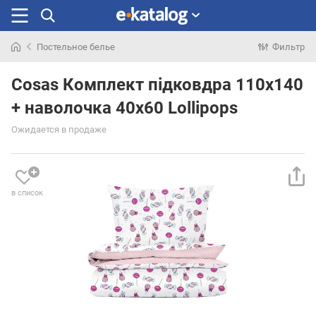
Постельное белье
Фильтр
Искали
раньше
Cosas Комплект підковдра 110х140
+ наволочка 40х60 Lollipops
Ожидается в продаже
в список