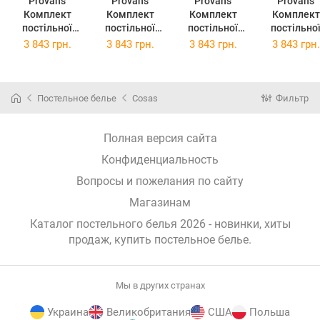
Provans
Provans
Provans
Provans
Комплект
Комплект
Комплект
Комплект
постільної
постільної
постільної
постільно
білизни
білизни
білизни
білизни
3 843 грн.
3 843 грн.
3 843 грн.
3 843 грн.
Прованс
Прованс Анет
Прованс Міра
Прованс
Смарагд
2х145х220
2х145х220
Габріелла
2х145х220
Сімейний
Сімейний
2х145х22
Сімейний
(026257)
(26259)
Сімейний
Постельное белье
Cosas
Фильтр
(026255)
(026261)
Полная версия сайта
Конфиденциальность
Вопросы и пожелания по сайту
Магазинам
Каталог постельного белья 2026 - новинки, хиты
продаж,
купить постельное белье
.
Мы в других странах
Украина
Великобритания
США
Польша