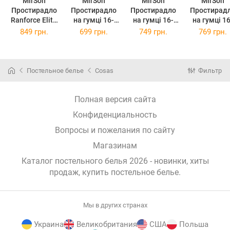
MirSon
MirSon
MirSon
MirSon
Простирадло
Простирадло
Простирадло
Простирад
Ranforce Elite
на гумці 16-
на гумці 16-
на гумці 16-
16-5803
9000 Black
9000 Black
9000 Blac
849 грн.
699 грн.
749 грн.
769 грн.
Geronimo 220 х
Stone 120 х
Stone 140 х
Stone 160 
240 см
200 см
190 см
190 см
Постельное белье
Cosas
Фильтр
Полная версия сайта
Конфиденциальность
Вопросы и пожелания по сайту
Магазинам
Каталог постельного белья 2026 - новинки, хиты
продаж,
купить постельное белье
.
Мы в других странах
Украина
Великобритания
США
Польша