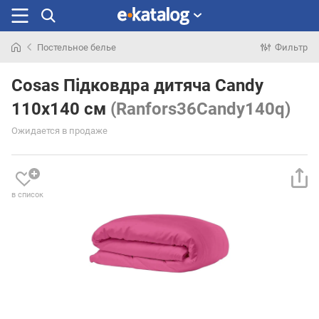
Постельное белье
Фильтр
Искали
раньше
Cosas Підковдра дитяча Candy
110х140 см
(Ranfors36Candy140q)
Ожидается в продаже
в список