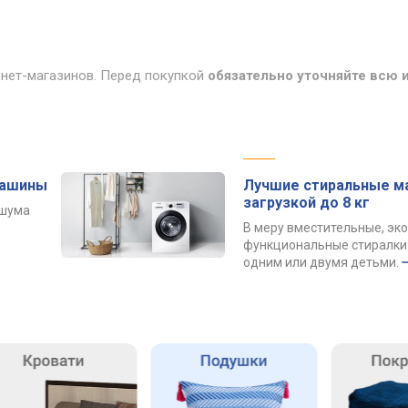
рнет-магазинов. Перед покупкой
обязательно уточняйте всю
машины
Лучшие стиральные м
загрузкой до 8 кг
 шума
В меру вместительные, эк
функциональные стиралки 
одним или двумя детьми.