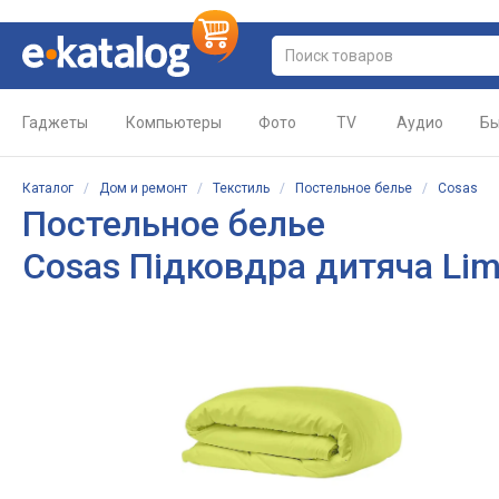
Гаджеты
Компьютеры
Фото
TV
Аудио
Бы
Каталог
/
Дом и ремонт
/
Текстиль
/
Постельное белье
/
Cosas
Постельное белье
Cosas Підковдра дитяча Li