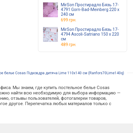
MirSon Простирадло Бязь 17-
4791 Gorn-Bad-Meinberg 220 х
240 см
699 грн.
MirSon Простирадло Бязь 17-
4794 Ascoli-Satriano 150 х 220
см
489 грн.
е белье Cosas Підковдра дитяча Lime 110х140 см (Ranfors70Lime140q)
фиса. Мы знаем, где купить постельное белье Cosas
ге можно найти всю необходимую для выбора информацию —
анию, отзывы пользователей, фотогалереи товаров,
гое другое. Перепечатка любых материалов только с