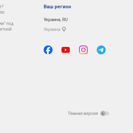
Ваш регион
е?
er.
Украина
,
RU
ии" под
ретной
Украина
Тёмная версия