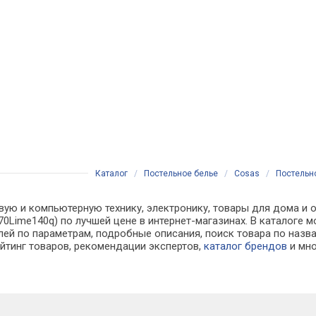
Каталог
/
Постельное белье
/
Cosas
/
Постельно
вую и компьютерную технику, электронику, товары для дома и о
s70Lime140q) по лучшей цене в интернет-магазинах. В катало
лей по параметрам, подробные описания, поиск товара по назв
ейтинг товаров, рекомендации экспертов,
каталог брендов
и мно