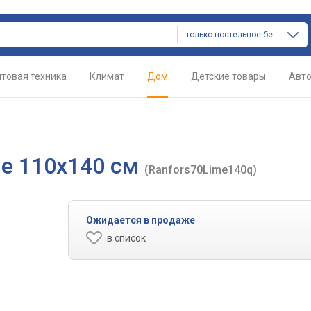
только постельное белье
товая техника
Климат
Дом
Детские товары
Авт
me 110х140 см
(Ranfors70Lime140q)
Ожидается в продаже
в список