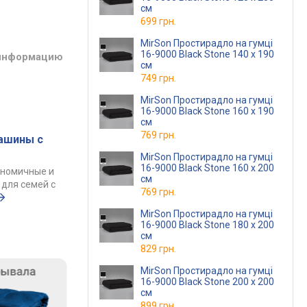
см
699 грн.
MirSon Простирадло на гумці
16-9000 Black Stone 140 х 190
 информацию
см
749 грн.
MirSon Простирадло на гумці
16-9000 Black Stone 160 х 190
см
769 грн.
ашины с
MirSon Простирадло на гумці
16-9000 Black Stone 160 х 200
ономичные и
см
для семей с
769 грн.
MirSon Простирадло на гумці
16-9000 Black Stone 180 х 200
см
829 грн.
MirSon Простирадло на гумці
16-9000 Black Stone 200 х 200
см
899 грн.