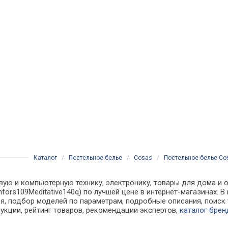
Каталог
/
Постельное белье
/
Cosas
/
Постельное белье Cos
вую и компьютерную технику, электронику, товары для дома и о
anfors109Meditative140q) по лучшей цене в интернет-магазинах
, подбор моделей по параметрам, подробные описания, поиск 
рукции, рейтинг товаров, рекомендации экспертов,
каталог брен