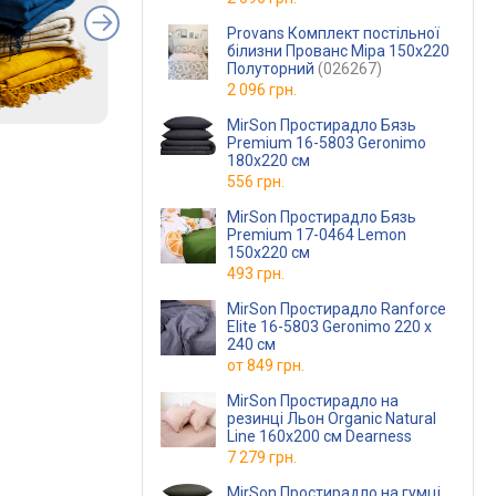
Provans Комплект постільної
білизни Прованс Міра 150х220
Полуторний
(026267)
2 096 грн.
MirSon Простирадло Бязь
Premium 16-5803 Geronimo
180х220 см
556 грн.
MirSon Простирадло Бязь
Premium 17-0464 Lemon
150х220 см
493 грн.
MirSon Простирадло Ranforce
Elite 16-5803 Geronimo 220 х
240 см
от
849 грн.
MirSon Простирадло на
резинці Льон Organic Natural
Line 160х200 см Dearness
7 279 грн.
MirSon Простирадло на гумці