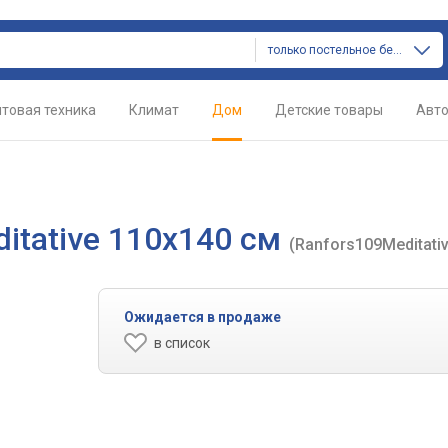
только постельное белье
товая техника
Климат
Дом
Детские товары
Авт
itative 110х140 см
(Ranfors109Meditati
Ожидается в продаже
в список