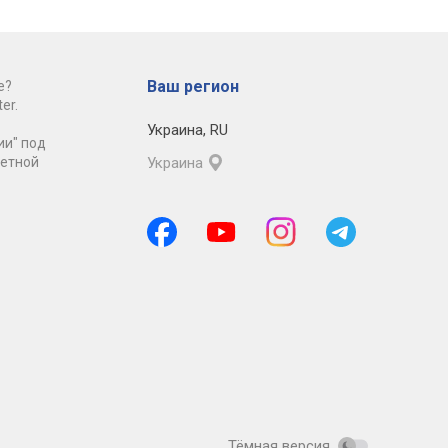
Ваш регион
е?
er.
Украина
,
RU
ии" под
ретной
Украина
Тёмная версия