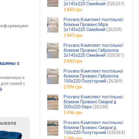
2х145х220 Сімейний
(026257)
3 843 грн.
Provans Комплект постільної
білизни Прованс Міра
 информацию
2х145х220 Сімейний
(26259)
3 843 грн.
Provans Комплект постільної
білизни Прованс Габріелла
2х145х220 Сімейний
(026261)
3 843 грн.
ашины с
Provans Комплект постільної
білизни Прованс Габріелла
ономичные и
150х220 Полуторний
(26269)
для семей с
2 096 грн.
Provans Комплект постільної
білизни Прованс Смарагд
200х220 Євро
(26238)
3 496 грн.
Provans Комплект постільної
білизни Прованс Смарагд
150х220 Полуторний
(026263)
2 096 грн.