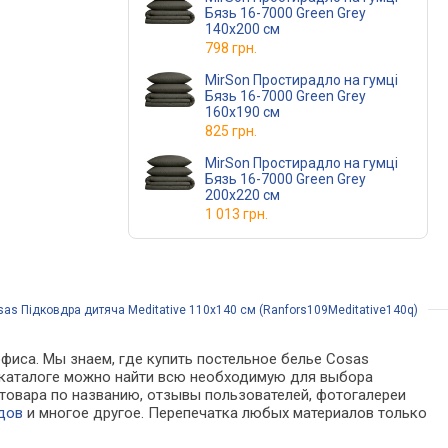
Бязь 16-7000 Green Grey
140x200 см
798 грн.
MirSon Простирадло на гумці
Бязь 16-7000 Green Grey
160x190 см
825 грн.
MirSon Простирадло на гумці
Бязь 16-7000 Green Grey
200x220 см
1 013 грн.
as Підковдра дитяча Meditative 110х140 см (Ranfors109Meditative140q)
фиса. Мы знаем, где купить постельное белье Cosas
. В каталоге можно найти всю необходимую для выбора
товара по названию, отзывы пользователей, фотогалереи
дов
и многое другое. Перепечатка любых материалов только