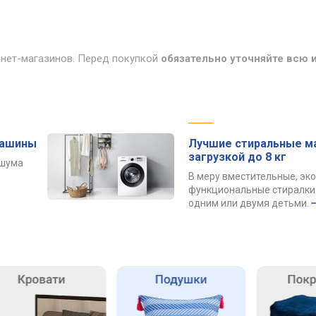
рнет-магазинов. Перед покупкой
обязательно уточняйте всю
машины
Лучшие стиральные м
загрузкой до 8 кг
 шума
В меру вместительные, эк
функциональные стиралки 
одним или двумя детьми.