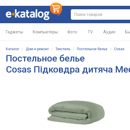
Гаджеты
Компьютеры
Фото
TV
Аудио
Бы
Каталог
/
Дом и ремонт
/
Текстиль
/
Постельное белье
/
Cosas
Постельное белье
Cosas Підковдра дитяча Med