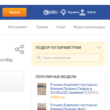
RU
Найти
Украина
Войти
о
Инструмент
Туризм
Спорт
Мода и аксессуары
ПОДБОР ПО ПАРАМЕТРАМ
ve140q)
ПОПУЛЯРНЫЕ МОДЕЛИ
Provans Комплект постільної
білизни Прованс Смарагд
2х145х220 Сімейний
(026255)
3 843 грн.
Provans Комплект постільної
білизни Прованс Анет