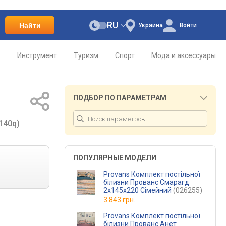
RU
Найти
Украина
Войти
о
Инструмент
Туризм
Спорт
Мода и аксессуары
ПОДБОР ПО ПАРАМЕТРАМ
140q)
ПОПУЛЯРНЫЕ МОДЕЛИ
Provans Комплект постільної
білизни Прованс Смарагд
2х145х220 Сімейний
(026255)
3 843 грн.
Provans Комплект постільної
білизни Прованс Анет