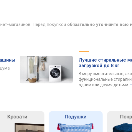
рнет-магазинов. Перед покупкой
обязательно уточняйте всю
машины
Лучшие стиральные м
загрузкой до 8 кг
 шума
В меру вместительные, эк
функциональные стиралки 
одним или двумя детьми.