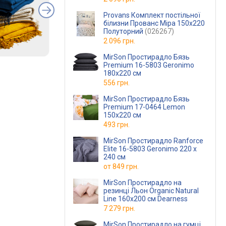
Provans Комплект постільної
білизни Прованс Міра 150х220
Полуторний
(026267)
2 096 грн.
MirSon Простирадло Бязь
Premium 16-5803 Geronimo
180х220 см
556 грн.
MirSon Простирадло Бязь
Premium 17-0464 Lemon
150х220 см
493 грн.
MirSon Простирадло Ranforce
Elite 16-5803 Geronimo 220 х
240 см
от
849 грн.
MirSon Простирадло на
резинці Льон Organic Natural
Line 160х200 см Dearness
7 279 грн.
MirSon Простирадло на гумці