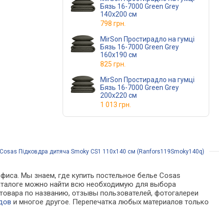
Бязь 16-7000 Green Grey
140x200 см
798 грн.
MirSon Простирадло на гумці
Бязь 16-7000 Green Grey
160x190 см
825 грн.
MirSon Простирадло на гумці
Бязь 16-7000 Green Grey
200x220 см
1 013 грн.
 Cosas Підковдра дитяча Smoky CS1 110х140 см (Ranfors119Smoky140q)
фиса. Мы знаем, где купить постельное белье Cosas
 каталоге можно найти всю необходимую для выбора
товара по названию, отзывы пользователей, фотогалереи
дов
и многое другое. Перепечатка любых материалов только