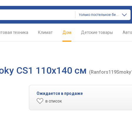
только постельное белье
товая техника
Климат
Дом
Детские товары
Авт
oky CS1 110х140 см
(Ranfors119Smoky
Ожидается в продаже
в список