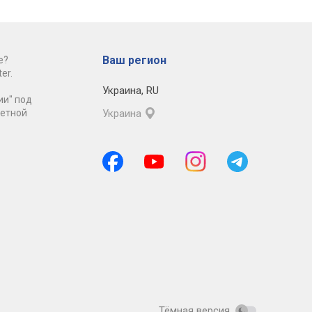
Ваш регион
е?
er.
Украина
,
RU
ии" под
ретной
Украина
Тёмная версия