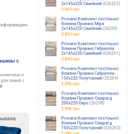
2х145х220 Сімейний
(026257)
3 843 грн.
Provans Комплект постільної
білизни Прованс Міра
 информацию
2х145х220 Сімейний
(26259)
3 843 грн.
Provans Комплект постільної
білизни Прованс Габріелла
2х145х220 Сімейний
(026261)
3 843 грн.
ашины с
Provans Комплект постільної
білизни Прованс Габріелла
ономичные и
150х220 Полуторний
(26269)
для семей с
2 096 грн.
Provans Комплект постільної
білизни Прованс Смарагд
200х220 Євро
(26238)
3 496 грн.
Provans Комплект постільної
білизни Прованс Смарагд
150х220 Полуторний
(026263)
2 096 грн.