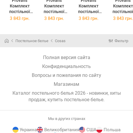
Provans
Provans
Provans
Provans
Комплект
Комплект
Комплект
Комплект
постільної
постільної
постільної
постільно
білизни
білизни
білизни
білизни
3 843 грн.
3 843 грн.
3 843 грн.
3 843 грн.
Прованс
Прованс Анет
Прованс Міра
Прованс
Смарагд
2х145х220
2х145х220
Габріелла
2х145х220
Сімейний
Сімейний
2х145х22
Сімейний
(026257)
(26259)
Сімейний
Постельное белье
Cosas
Фильтр
(026255)
(026261)
Полная версия сайта
Конфиденциальность
Вопросы и пожелания по сайту
Магазинам
Каталог постельного белья 2026 - новинки, хиты
продаж,
купить постельное белье
.
Мы в других странах
Украина
Великобритания
США
Польша