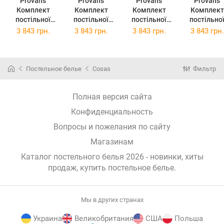
Provans
Provans
Provans
Provans
Комплект
Комплект
Комплект
Комплект
постільної
постільної
постільної
постільно
білизни
білизни
білизни
білизни
3 843 грн.
3 843 грн.
3 843 грн.
3 843 грн.
Прованс
Прованс Анет
Прованс Міра
Прованс
Смарагд
2х145х220
2х145х220
Габріелла
2х145х220
Сімейний
Сімейний
2х145х22
Сімейний
(026257)
(26259)
Сімейний
Постельное белье
Cosas
Фильтр
(026255)
(026261)
Полная версия сайта
Конфиденциальность
Вопросы и пожелания по сайту
Магазинам
Каталог постельного белья 2026 - новинки, хиты
продаж,
купить постельное белье
.
Мы в других странах
Украина
Великобритания
США
Польша