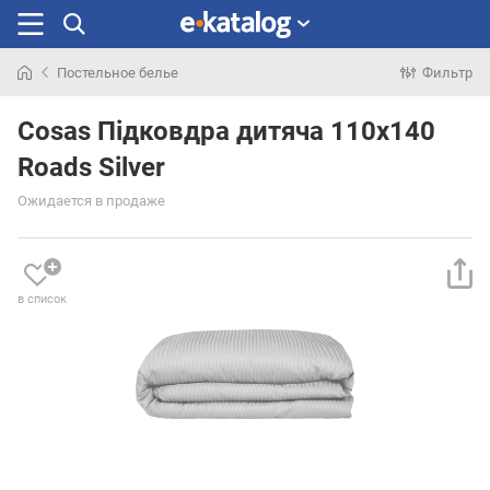
Постельное белье
Фильтр
Искали
раньше
Cosas Підковдра дитяча 110х140
Roads Silver
Ожидается в продаже
в список