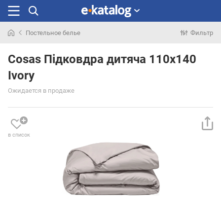
Постельное белье
Фильтр
Искали
раньше
Cosas Підковдра дитяча 110х140
Ivory
Ожидается в продаже
в список