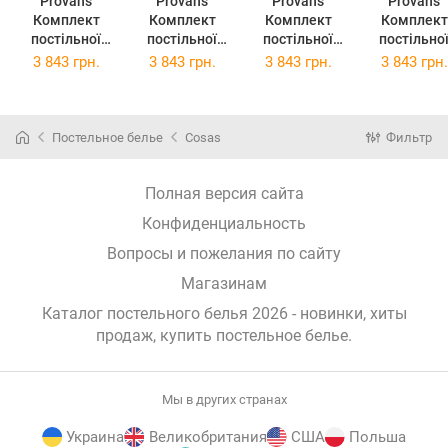
Provans
Provans
Provans
Provans
Комплект
Комплект
Комплект
Комплект
постільної
постільної
постільної
постільно
білизни
білизни
білизни
білизни
3 843 грн.
3 843 грн.
3 843 грн.
3 843 грн.
Прованс
Прованс Анет
Прованс Міра
Прованс
Смарагд
2х145х220
2х145х220
Габріелла
2х145х220
Сімейний
Сімейний
2х145х22
Сімейний
(026257)
(26259)
Сімейний
Постельное белье
Cosas
Фильтр
(026255)
(026261)
Полная версия сайта
Конфиденциальность
Вопросы и пожелания по сайту
Магазинам
Каталог постельного белья 2026 - новинки, хиты
продаж,
купить постельное белье
.
Мы в других странах
Украина
Великобритания
США
Польша