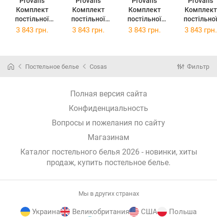
Provans
Provans
Provans
Provans
Комплект
Комплект
Комплект
Комплект
постільної
постільної
постільної
постільно
білизни
білизни
білизни
білизни
3 843 грн.
3 843 грн.
3 843 грн.
3 843 грн.
Прованс
Прованс Анет
Прованс Міра
Прованс
Смарагд
2х145х220
2х145х220
Габріелла
2х145х220
Сімейний
Сімейний
2х145х22
Сімейний
(026257)
(26259)
Сімейний
Постельное белье
Cosas
Фильтр
(026255)
(026261)
Полная версия сайта
Конфиденциальность
Вопросы и пожелания по сайту
Магазинам
Каталог постельного белья 2026 - новинки, хиты
продаж,
купить постельное белье
.
Мы в других странах
Украина
Великобритания
США
Польша