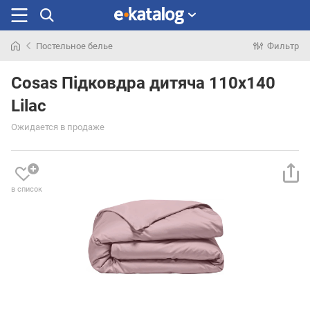
Постельное белье
Фильтр
Искали
раньше
Cosas Підковдра дитяча 110х140
Lilac
Ожидается в продаже
в список