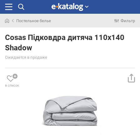
Постельное белье
Фильтр
Искали
раньше
Cosas Підковдра дитяча 110х140
Shadow
Ожидается в продаже
в список