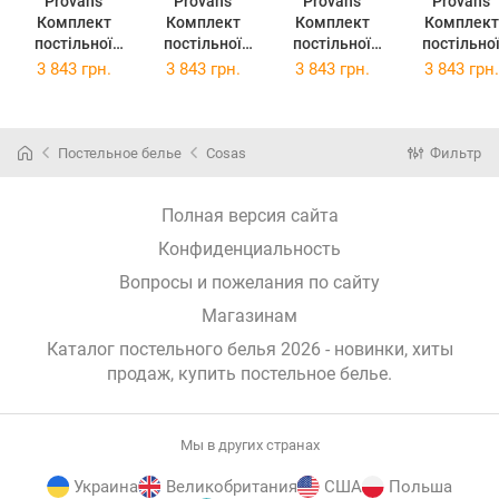
Provans
Provans
Provans
Provans
Комплект
Комплект
Комплект
Комплект
постільної
постільної
постільної
постільно
білизни
білизни
білизни
білизни
3 843 грн.
3 843 грн.
3 843 грн.
3 843 грн.
Прованс
Прованс Анет
Прованс Міра
Прованс
Смарагд
2х145х220
2х145х220
Габріелла
2х145х220
Сімейний
Сімейний
2х145х22
Сімейний
(026257)
(26259)
Сімейний
Постельное белье
Cosas
Фильтр
(026255)
(026261)
Полная версия сайта
Конфиденциальность
Вопросы и пожелания по сайту
Магазинам
Каталог постельного белья 2026 - новинки, хиты
продаж,
купить постельное белье
.
Мы в других странах
Украина
Великобритания
США
Польша