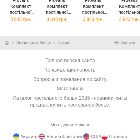
Provans
Provans
Provans
Provans
Комплект
Комплект
Комплект
Комплект
постільної
постільної
постільної
постільно
білизни
білизни
білизни
білизни
3 843 грн.
3 843 грн.
3 843 грн.
3 843 грн.
Прованс
Прованс Анет
Прованс Міра
Прованс
Смарагд
2х145х220
2х145х220
Габріелла
2х145х220
Сімейний
Сімейний
2х145х22
Сімейний
(026257)
(26259)
Сімейний
Постельное белье
Cosas
Фильтр
(026255)
(026261)
Полная версия сайта
Конфиденциальность
Вопросы и пожелания по сайту
Магазинам
Каталог постельного белья 2026 - новинки, хиты
продаж,
купить постельное белье
.
Мы в других странах
Украина
Великобритания
США
Польша