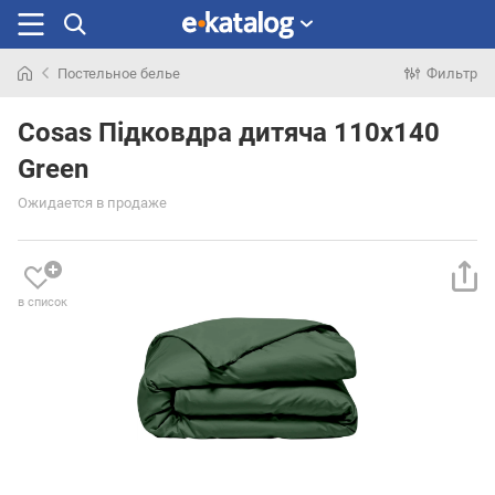
Постельное белье
Фильтр
Искали
раньше
Cosas Підковдра дитяча 110х140
Green
Ожидается в продаже
в список