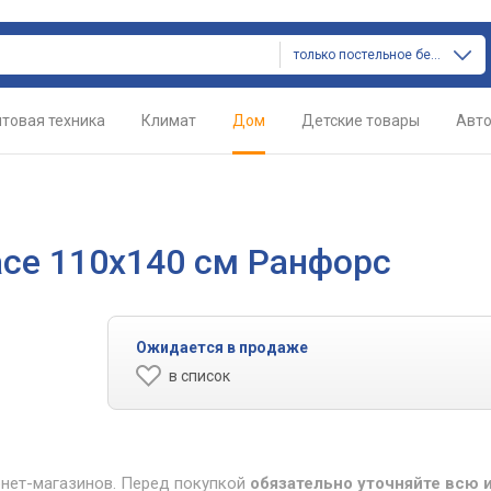
только постельное белье
товая техника
Климат
Дом
Детские товары
Авт
ace 110x140 см Ранфорс
Ожидается в продаже
в список
рнет-магазинов. Перед покупкой
обязательно уточняйте всю