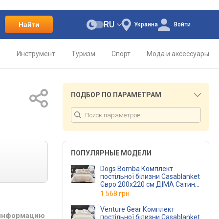
RU
Найти
Украина
Войти
о
Инструмент
Туризм
Спорт
Мода и аксессуары
ПОДБОР ПО ПАРАМЕТРАМ
ПОПУЛЯРНЫЕ МОДЕЛИ
Dogs Bomba Комплект
постільної білизни Casablanket
Євро 200х220 см ДІМА Сатин-
Страйп бежевий
1 568 грн.
(2,0 Страйп ДІМАбеж)
Venture Gear Комплект
 информацию
постільної білизни Casablanket