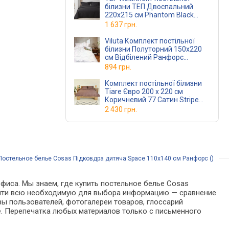
білизни ТЕП Двоспальний
220x215 см Phantom Black
(2-0169129197)
1 637 грн.
Viluta Комплект постільної
білизни Полуторний 150x220
см Відбілений Ранфорс
(rfrswhitepl)
894 грн.
Комплект постільної білизни
Tiare Євро 200 x 220 см
Коричневий 77 Сатин Stripe
(77Stripeev)
2 430 грн.
Постельное белье Cosas Підковдра дитяча Space 110x140 см Ранфорс ()
фиса. Мы знаем, где купить постельное белье Cosas
 найти всю необходимую для выбора информацию — сравнение
вы пользователей, фотогалереи товаров, глоссарий
е. Перепечатка любых материалов только с письменного