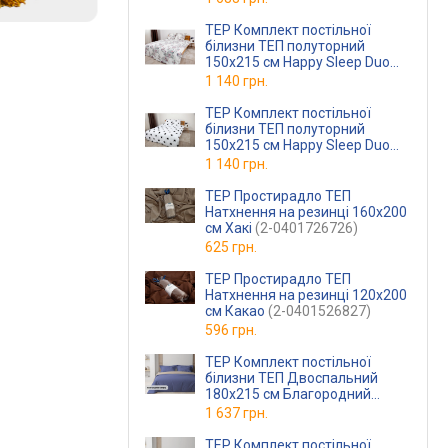
TEP Комплект постільної
білизни ТЕП полуторний
150x215 см Happy Sleep Duo
Josephina Ранфорс
1 140 грн.
(2-0400826622)
TEP Комплект постільної
білизни ТЕП полуторний
150x215 см Happy Sleep Duo
Morning Star Ранфорс
1 140 грн.
(2-0400826624)
TEP Простирадло ТЕП
Натхнення на резинці 160x200
см Хакі
(2-0401726726)
625 грн.
TEP Простирадло ТЕП
Натхнення на резинці 120x200
см Какао
(2-0401526827)
596 грн.
TEP Комплект постільної
білизни ТЕП Двоспальний
180х215 см Благородний
сапфір Бавовняна бязь
1 637 грн.
TEP Комплект постільної