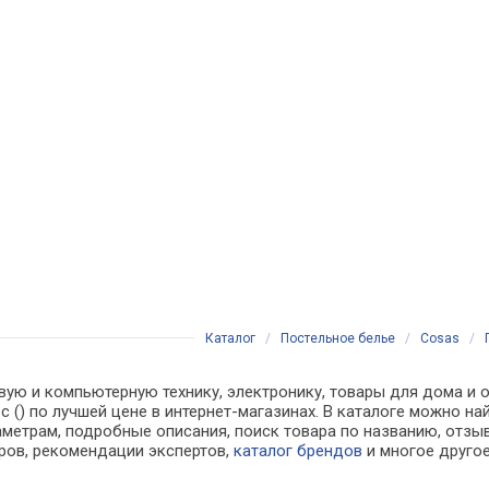
Каталог
/
Постельное белье
/
Cosas
/
вую и компьютерную технику, электронику, товары для дома и о
с () по лучшей цене в интернет-магазинах. В каталоге можно
аметрам, подробные описания, поиск товара по названию, отзы
аров, рекомендации экспертов,
каталог брендов
и многое друго