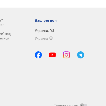
Ваш регион
е?
er.
Украина
,
RU
ии" под
ретной
Украина
Тёмная версия