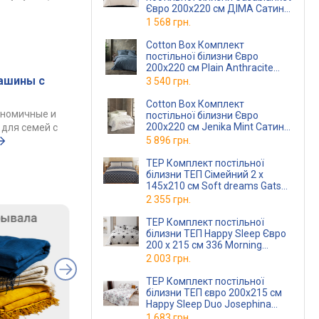
Євро 200х220 см ДІМА Сатин-
Страйп молочний
1 568 грн.
(2,0 Страйп ДІМАмолочний)
Cotton Box Комплект
постільної білизни Євро
200х220 см Plain Anthracite
Ранфорс
(TC303375926)
ашины с
3 540 грн.
Cotton Box Комплект
ономичные и
постільної білизни Євро
200х220 см Jenika Mint Сатин
для семей с
(TC303375927)
5 896 грн.
TEP Комплект постільної
білизни ТЕП Сімейний 2 х
145x210 см Soft dreams Gatsby
Ранфорс
2 355 грн.
TEP Комплект постільної
білизни ТЕП Happy Sleep Євро
200 x 215 см 336 Morning
Ранфорс
2 003 грн.
TEP Комплект постільної
білизни ТЕП євро 200x215 см
Happy Sleep Duo Josephina
Ранфорс
(2-0400926583)
1 683 грн.