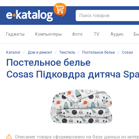
Гаджеты
Компьютеры
Фото
TV
Аудио
Бы
Каталог
/
Дом и ремонт
/
Текстиль
/
Постельное белье
/
Cosas
Постельное белье
Cosas Підковдра дитяча Sp
Описание товара сформировано на базе данных из инте