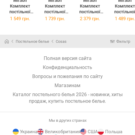
MirSon
MirSon
MirSon
MirSon
Комплект
Комплект
Комплект
Комплект
постільної
постільної
постільної
постільно
білизни Бязь
білизни Бязь
білизни Бязь
білизни Бязь
1 549 грн.
1 739 грн.
2 379 грн.
1 489 грн.
17-0655
17-0655
17-0655
17-0655
Snowflake 175
Snowflake 200
Snowflake 2 x
Snowflake 1
x 210 см
x 220 см
143 x 210 см
x 220 см
Постельное белье
Cosas
Фильтр
Полная версия сайта
Конфиденциальность
Вопросы и пожелания по сайту
Магазинам
Каталог постельного белья 2026 - новинки, хиты
продаж,
купить постельное белье
.
Мы в других странах
Украина
Великобритания
США
Польша