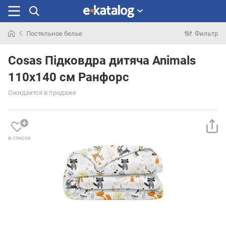
Постельное белье
Фильтр
Искали
раньше
Cosas Підковдра дитяча Animals
110x140 см Ранфорс
Ожидается в продаже
в список