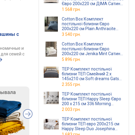
Євро 200х220 см ДІМА Сатин-
Страйп молочний
1 568 грн.
(2,0 Страйп ДІМАмолочний)
Cotton Box Комплект
постільної білизни Євро
200х220 см Plain Anthracite
Ранфорс
(TC303375926)
ашины с
3 540 грн.
Cotton Box Комплект
ономичные и
постільної білизни Євро
200х220 см Jenika Mint Сатин
для семей с
(TC303375927)
5 896 грн.
TEP Комплект постільної
білизни ТЕП Сімейний 2 х
145x210 см Soft dreams Gatsby
Ранфорс
2 355 грн.
TEP Комплект постільної
білизни ТЕП Happy Sleep Євро
200 x 215 см 336 Morning
Ранфорс
2 003 грн.
TEP Комплект постільної
білизни ТЕП євро 200x215 см
Happy Sleep Duo Josephina
Ранфорс
(2-0400926583)
1 683 грн.