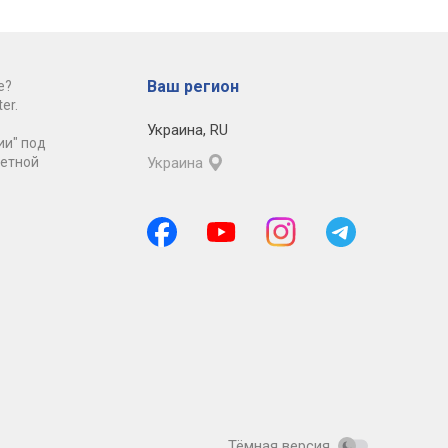
Ваш регион
е?
er.
Украина
,
RU
ии" под
ретной
Украина
Тёмная версия