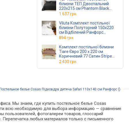
білизни ТЕП Двоспальний
220x215 см Phantom Black
(2-0169129197)
1 637 грн.
Viluta Комплект постільної
білизни Полуторний 150x220
см Відбілений Ранфорс
(rfrswhitepl)
894 грн.
Комплект постільної білизни
Tiare Євро 200 x 220 см
Коричневий 77 Сатин Stripe
(77Stripeev)
2 430 грн.
Постельное белье Cosas Підковдра дитяча Safari 110x140 см Ранфорс ()
фиса. Мы знаем, где купить постельное белье Cosas
 найти всю необходимую для выбора информацию — сравнение
вы пользователей, фотогалереи товаров, глоссарий
е. Перепечатка любых материалов только с письменного