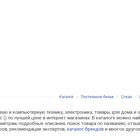
Каталог
/
Постельное белье
/
Cosas
/
вую и компьютерную технику, электронику, товары для дома и о
рс () по лучшей цене в интернет-магазинах. В каталоге можно
аметрам, подробные описания, поиск товара по названию, отзы
аров, рекомендации экспертов,
каталог брендов
и многое друго