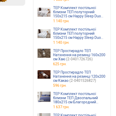
TEP Комплект постільної
білизни ТЕП полуторний
150x215 см Happy Sleep Duo
Josephina Ранфорс
1 140 грн.
(2-0400826622)
TEP Комплект постільної
білизни ТЕП полуторний
150x215 см Happy Sleep Duo
Morning Star Ранфорс
1 140 грн.
(2-0400826624)
TEP Простирадло ТЕП
Натхнення на резинці 160x200
см Хакі
(2-0401726726)
625 грн.
TEP Простирадло ТЕП
Натхнення на резинці 120x200
см Какао
(2-0401526827)
596 грн.
TEP Комплект постільної
білизни ТЕП Двоспальний
180х215 см Благородний
сапфір Бавовняна бязь
1 637 грн.
TEP Комплект постільної