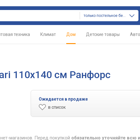
только постельное белье
товая техника
Климат
Дом
Детские товары
Авт
ari 110x140 см Ранфорс
Ожидается в продаже
в список
рнет-магазинов. Перед покупкой
обязательно уточняйте всю