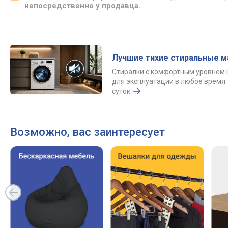
непосредственно у продавца.
Лучшие тихие стиральные 
Стиралки с комфортным уровнем
для эксплуатации в любое время
суток.
Возможно, вас заинтересует