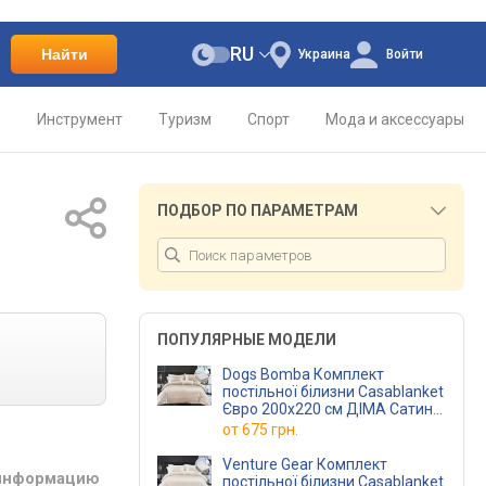
RU
Найти
Украина
Войти
о
Инструмент
Туризм
Спорт
Мода и аксессуары
ПОДБОР ПО ПАРАМЕТРАМ
ПОПУЛЯРНЫЕ МОДЕЛИ
Dogs Bomba Комплект
постільної білизни Casablanket
Євро 200х220 см ДІМА Сатин-
Страйп бежевий
от
675 грн.
(2,0 Страйп ДІМАбеж)
Venture Gear Комплект
 информацию
постільної білизни Casablanket