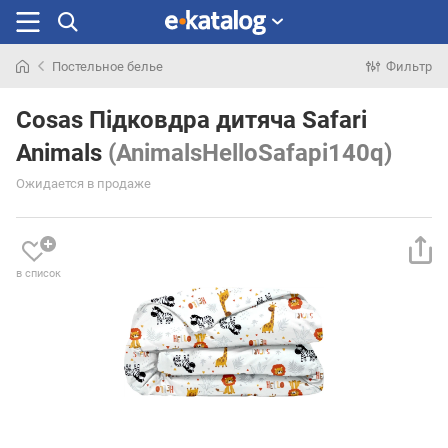
Постельное белье
Фильтр
Искали
раньше
Cosas Підковдра дитяча Safari
Animals
(AnimalsHelloSafapi140q)
Ожидается в продаже
в список