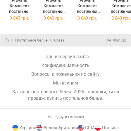
Provans
Provans
Provans
Provans
Комплект
Комплект
Комплект
Комплект
постільної
постільної
постільної
постільно
білизни
білизни
білизни
білизни
3 843 грн.
3 843 грн.
3 843 грн.
3 843 грн.
Прованс
Прованс Анет
Прованс Міра
Прованс
Смарагд
2х145х220
2х145х220
Габріелла
2х145х220
Сімейний
Сімейний
2х145х22
Сімейний
(026257)
(26259)
Сімейний
Постельное белье
Cosas
Фильтр
(026255)
(026261)
Полная версия сайта
Конфиденциальность
Вопросы и пожелания по сайту
Магазинам
Каталог постельного белья 2026 - новинки, хиты
продаж,
купить постельное белье
.
Мы в других странах
Украина
Великобритания
США
Польша