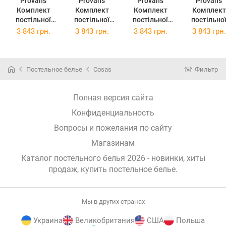
Provans
Provans
Provans
Provans
Комплект
Комплект
Комплект
Комплект
постільної
постільної
постільної
постільно
білизни
білизни
білизни
білизни
3 843 грн.
3 843 грн.
3 843 грн.
3 843 грн.
Прованс
Прованс Анет
Прованс Міра
Прованс
Смарагд
2х145х220
2х145х220
Габріелла
2х145х220
Сімейний
Сімейний
2х145х22
Сімейний
(026257)
(26259)
Сімейний
Постельное белье
Cosas
Фильтр
(026255)
(026261)
Полная версия сайта
Конфиденциальность
Вопросы и пожелания по сайту
Магазинам
Каталог постельного белья 2026 - новинки, хиты
продаж,
купить постельное белье
.
Мы в других странах
Украина
Великобритания
США
Польша