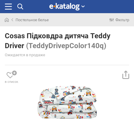
Постельное белье
Фильтр
Искали
раньше
Cosas Підковдра дитяча Teddy
Driver
(TeddyDrivepColor140q)
Ожидается в продаже
в список