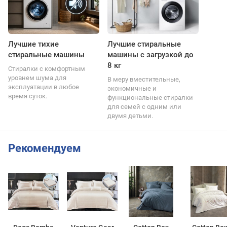
Лучшие тихие
Лучшие стиральные
стиральные машины
машины с загрузкой до
8 кг
Стиралки с комфортным
уровнем шума для
В меру вместительные,
эксплуатации в любое
экономичные и
время суток.
функциональные стиралки
для семей с одним или
двумя детьми.
Рекомендуем