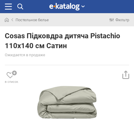
Постельное белье
Фильтр
Искали
раньше
Cosas Підковдра дитяча Pistachio
110x140 см Сатин
Ожидается в продаже
в список