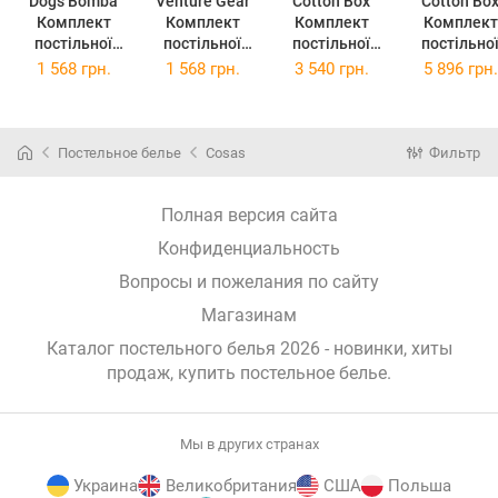
Dogs Bomba
Venture Gear
Cotton Box
Cotton Bo
Комплект
Комплект
Комплект
Комплект
постільної
постільної
постільної
постільно
білизни
білизни
білизни Євро
білизни Євро
1 568 грн.
1 568 грн.
3 540 грн.
5 896 грн.
Casablanket
Casablanket
200х220 см
200х220 с
Євро 200х220
Євро 200х220
Plain
Jenika Min
см ДІМА
см ДІМА
Anthracite
Сатин
Сатин-Страйп
Сатин-Страйп
Ранфорс
(TC3033759
Постельное белье
Cosas
Фильтр
бежевий
молочний
(TC303375926)
(2,0 Страйп
(2,0 Страйп
ДІМАбеж)
ДІМАмолочни
Полная версия сайта
й)
Конфиденциальность
Вопросы и пожелания по сайту
Магазинам
Каталог постельного белья 2026 - новинки, хиты
продаж,
купить постельное белье
.
Мы в других странах
Украина
Великобритания
США
Польша