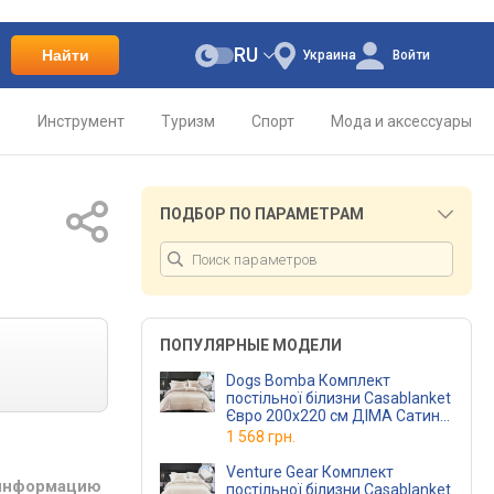
RU
Найти
Украина
Войти
о
Инструмент
Туризм
Спорт
Мода и аксессуары
ПОДБОР ПО ПАРАМЕТРАМ
ПОПУЛЯРНЫЕ МОДЕЛИ
Dogs Bomba Комплект
постільної білизни Casablanket
Євро 200х220 см ДІМА Сатин-
Страйп бежевий
1 568 грн.
(2,0 Страйп ДІМАбеж)
Venture Gear Комплект
 информацию
постільної білизни Casablanket