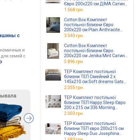
Євро 200х220 см ДІМА Сатин-
Страйп молочний
1 568 грн.
(2,0 Страйп ДІМАмолочний)
Cotton Box Комплект
постільної білизни Євро
200х220 см Plain Anthracite
Ранфорс
(TC303375926)
ашины с
3 540 грн.
Cotton Box Комплект
ономичные и
постільної білизни Євро
200х220 см Jenika Mint Сатин
для семей с
(TC303375927)
5 896 грн.
TEP Комплект постільної
білизни ТЕП Сімейний 2 х
145x210 см Soft dreams Gatsby
Ранфорс
2 355 грн.
TEP Комплект постільної
білизни ТЕП Happy Sleep Євро
200 x 215 см 336 Morning
Ранфорс
2 003 грн.
TEP Комплект постільної
білизни ТЕП євро 200x215 см
Happy Sleep Duo Josephina
Ранфорс
(2-0400926583)
1 683 грн.