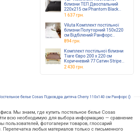
білизни ТЕП Двоспальний
220x215 см Phantom Black
(2-0169129197)
1 637 грн.
Viluta Комплект постільної
білизни Полуторний 150x220
см Відбілений Ранфорс
(rfrswhitepl)
894 грн.
Комплект постільної білизни
Tiare Євро 200 x 220 см
Коричневий 77 Сатин Stripe
(77Stripeev)
2 430 грн.
Постельное белье Cosas Підковдра дитяча Cherry 110x140 см Ранфорс ()
фиса. Мы знаем, где купить постельное белье Cosas
 найти всю необходимую для выбора информацию — сравнение
вы пользователей, фотогалереи товаров, глоссарий
е. Перепечатка любых материалов только с письменного