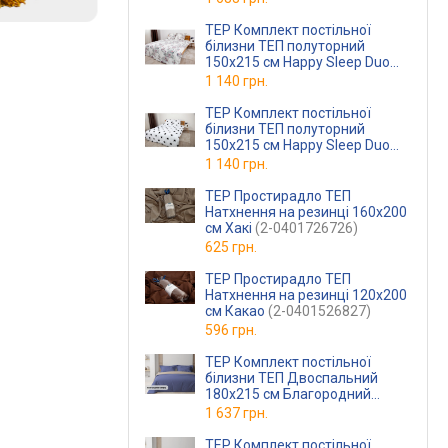
TEP Комплект постільної
білизни ТЕП полуторний
150x215 см Happy Sleep Duo
Josephina Ранфорс
1 140 грн.
(2-0400826622)
TEP Комплект постільної
білизни ТЕП полуторний
150x215 см Happy Sleep Duo
Morning Star Ранфорс
1 140 грн.
(2-0400826624)
TEP Простирадло ТЕП
Натхнення на резинці 160x200
см Хакі
(2-0401726726)
625 грн.
TEP Простирадло ТЕП
Натхнення на резинці 120x200
см Какао
(2-0401526827)
596 грн.
TEP Комплект постільної
білизни ТЕП Двоспальний
180х215 см Благородний
сапфір Бавовняна бязь
1 637 грн.
TEP Комплект постільної