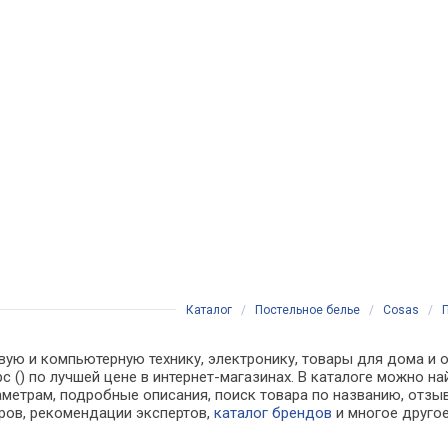
Каталог
/
Постельное белье
/
Cosas
/
вую и компьютерную технику, электронику, товары для дома и о
рс () по лучшей цене в интернет-магазинах. В каталоге можно
аметрам, подробные описания, поиск товара по названию, отзы
аров, рекомендации экспертов,
каталог брендов
и многое друго