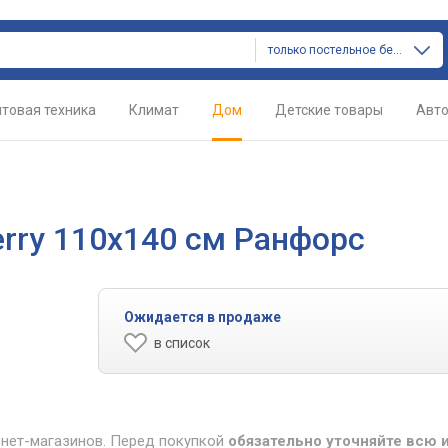
только постельное белье
товая техника
Климат
Дом
Детские товары
Авт
erry 110x140 см Ранфорс
Ожидается в продаже
в список
рнет-магазинов. Перед покупкой
обязательно уточняйте всю