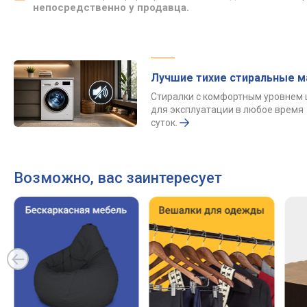
непосредственно у продавца.
Лучшие тихие стиральные 
Стиралки с комфортным уровнем
для эксплуатации в любое время
суток.
Возможно, вас заинтересует