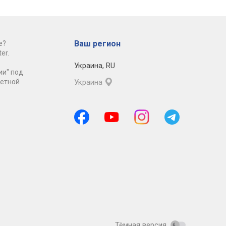
Ваш регион
е?
er.
Украина
,
RU
ии" под
ретной
Украина
Тёмная версия