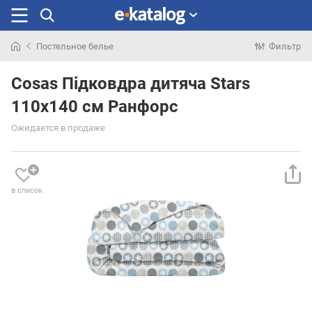
Постельное белье
Фильтр
Искали
раньше
Cosas Підковдра дитяча Stars
110x140 см Ранфорс
Ожидается в продаже
в список