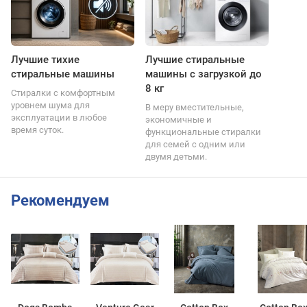
Лучшие тихие
Лучшие стиральные
стиральные машины
машины с загрузкой до
8 кг
Стиралки с комфортным
уровнем шума для
В меру вместительные,
эксплуатации в любое
экономичные и
время суток.
функциональные стиралки
для семей с одним или
двумя детьми.
Рекомендуем