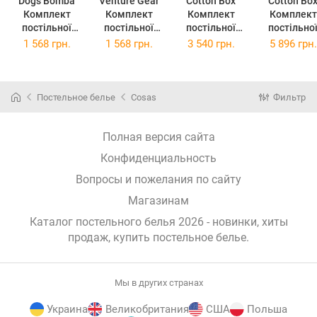
Dogs Bomba
Venture Gear
Cotton Box
Cotton Bo
Комплект
Комплект
Комплект
Комплект
постільної
постільної
постільної
постільно
білизни
білизни
білизни Євро
білизни Євро
1 568 грн.
1 568 грн.
3 540 грн.
5 896 грн.
Casablanket
Casablanket
200х220 см
200х220 с
Євро 200х220
Євро 200х220
Plain
Jenika Min
см ДІМА
см ДІМА
Anthracite
Сатин
Сатин-Страйп
Сатин-Страйп
Ранфорс
(TC3033759
Постельное белье
Cosas
Фильтр
бежевий
молочний
(TC303375926)
(2,0 Страйп
(2,0 Страйп
ДІМАбеж)
ДІМАмолочни
Полная версия сайта
й)
Конфиденциальность
Вопросы и пожелания по сайту
Магазинам
Каталог постельного белья 2026 - новинки, хиты
продаж,
купить постельное белье
.
Мы в других странах
Украина
Великобритания
США
Польша