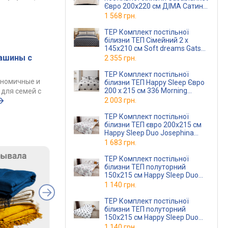
Євро 200х220 см ДІМА Сатин-
Страйп молочний
1 568 грн.
(2,0 Страйп ДІМАмолочний)
TEP Комплект постільної
білизни ТЕП Сімейний 2 х
145x210 см Soft dreams Gatsby
Ранфорс
ашины с
2 355 грн.
TEP Комплект постільної
ономичные и
білизни ТЕП Happy Sleep Євро
200 x 215 см 336 Morning
для семей с
Ранфорс
2 003 грн.
TEP Комплект постільної
білизни ТЕП євро 200x215 см
Happy Sleep Duo Josephina
Ранфорс
(2-0400926583)
1 683 грн.
TEP Комплект постільної
білизни ТЕП полуторний
150x215 см Happy Sleep Duo
Josephina Ранфорс
1 140 грн.
(2-0400826622)
TEP Комплект постільної
білизни ТЕП полуторний
150x215 см Happy Sleep Duo
Morning Star Ранфорс
1 140 грн.