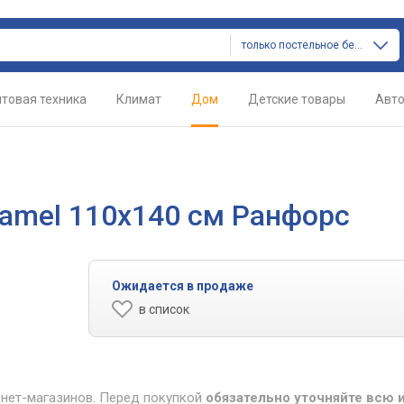
только постельное белье
товая техника
Климат
Дом
Детские товары
Авт
ramel 110x140 см Ранфорс
Ожидается в продаже
в список
рнет-магазинов. Перед покупкой
обязательно уточняйте всю