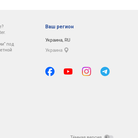
Ваш регион
е?
er.
Украина
,
RU
ии" под
ретной
Украина
Тёмная версия