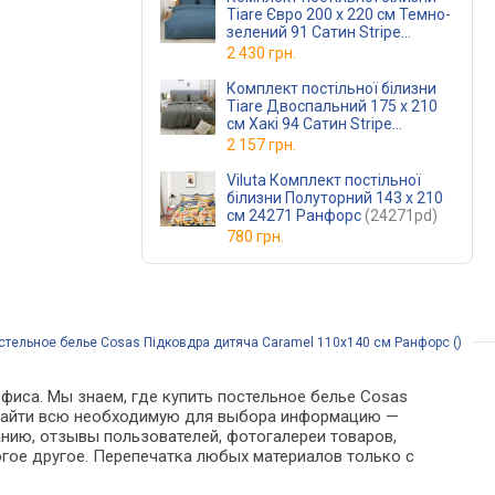
Tiare Євро 200 x 220 см Темно-
зелений 91 Сатин Stripe
(91Stripeev)
2 430 грн.
Комплект постільної білизни
Tiare Двоспальний 175 x 210
см Хакі 94 Сатин Stripe
(94Stripedv)
2 157 грн.
Viluta Комплект постільної
білизни Полуторний 143 x 210
см 24271 Ранфорс
(24271pd)
780 грн.
стельное белье Cosas Підковдра дитяча Caramel 110x140 см Ранфорс ()
фиса. Мы знаем, где купить постельное белье Cosas
но найти всю необходимую для выбора информацию —
анию, отзывы пользователей, фотогалереи товаров,
гое другое. Перепечатка любых материалов только с