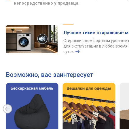
непосредственно у продавца.
Лучшие тихие стиральные 
Стиралки с комфортным уровнем
для эксплуатации в любое время
суток.
Возможно, вас заинтересует