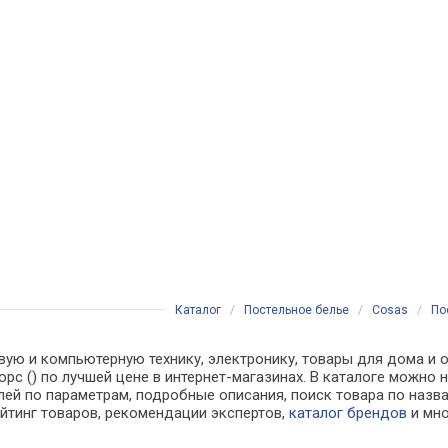
Каталог
/
Постельное белье
/
Cosas
/
По
вую и компьютерную технику, электронику, товары для дома и о
орс () по лучшей цене в интернет-магазинах. В каталоге мож
лей по параметрам, подробные описания, поиск товара по назв
ейтинг товаров, рекомендации экспертов,
каталог брендов
и мно