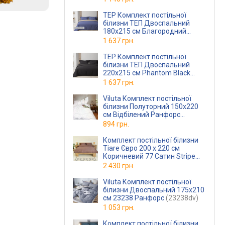
(2-0400826624)
TEP Комплект постільної
білизни ТЕП Двоспальний
180х215 см Благородний
сапфір Бавовняна бязь
1 637 грн.
TEP Комплект постільної
білизни ТЕП Двоспальний
220x215 см Phantom Black
(2-0169129197)
1 637 грн.
Viluta Комплект постільної
білизни Полуторний 150x220
см Відбілений Ранфорс
(rfrswhitepl)
894 грн.
Комплект постільної білизни
Tiare Євро 200 x 220 см
Коричневий 77 Сатин Stripe
(77Stripeev)
2 430 грн.
Viluta Комплект постільної
білизни Двоспальний 175x210
см 23238 Ранфорс
(23238dv)
1 053 грн.
Комплект постільної білизни