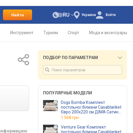
RU
Найти
Украина
Войти
о
Инструмент
Туризм
Спорт
Мода и аксессуары
ПОДБОР ПО ПАРАМЕТРАМ
ПОПУЛЯРНЫЕ МОДЕЛИ
Dogs Bomba Комплект
постільної білизни Casablanket
Євро 200х220 см ДІМА Сатин-
Страйп бежевий
1 568 грн.
(2,0 Страйп ДІМАбеж)
Venture Gear Комплект
 информацию
постільної білизни Casablanket