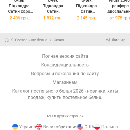
U-tek
U-tek
U-tek
Viluta 2540
Підковдра
Підковдра
Підковдра
ранфорс
Сатин Євро
Сатин
Сатин
двоспальн
200х220 см
Полуторна
Двоспальна
Постільна
2 406 грн.
1 812 грн.
2 145 грн.
от
978 грн
Boston
143х210 см
175x210 см
білизна 254
Anthracite
Boston Ivory
Boston Ivory
ранфорс
Stripe
(AS22)
Beige
Beige Stripe
двоспальн
(IB14321)
(IBS17521)
(25407dv)
Постельное белье
Cosas
Фильтр
Полная версия сайта
Конфиденциальность
Вопросы и пожелания по сайту
Магазинам
Каталог постельного белья 2026 - новинки, хиты
продаж,
купить постельное белье
.
Мы в других странах
Украина
Великобритания
США
Польша