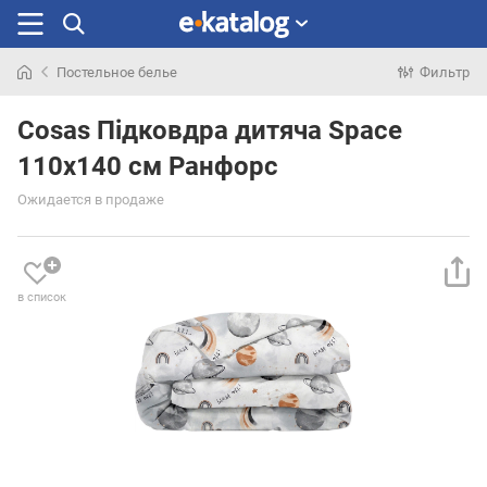
Постельное белье
Фильтр
Искали
раньше
Cosas Підковдра дитяча Space
110x140 см Ранфорс
Ожидается в продаже
в список