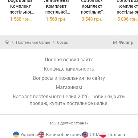
Dogs Bomba
Venture Gear
Cotton Box
Cotton Bo
Комплект
Комплект
Комплект
Комплект
постільної
постільної
постільної
постільно
білизни
білизни
білизни Євро
білизни Євро
1 568 грн.
1 568 грн.
3 540 грн.
5 896 грн.
Casablanket
Casablanket
200х220 см
200х220 с
Євро 200х220
Євро 200х220
Plain
Jenika Min
см ДІМА
см ДІМА
Anthracite
Сатин
Сатин-Страйп
Сатин-Страйп
Ранфорс
(TC3033759
Постельное белье
Cosas
Фильтр
бежевий
молочний
(TC303375926)
(2,0 Страйп
(2,0 Страйп
ДІМАбеж)
ДІМАмолочни
Полная версия сайта
й)
Конфиденциальность
Вопросы и пожелания по сайту
Магазинам
Каталог постельного белья 2026 - новинки, хиты
продаж,
купить постельное белье
.
Мы в других странах
Украина
Великобритания
США
Польша