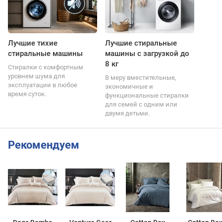
Лучшие тихие
Лучшие стиральные
стиральные машины
машины с загрузкой до
8 кг
Стиралки с комфортным
уровнем шума для
В меру вместительные,
эксплуатации в любое
экономичные и
время суток.
функциональные стиралки
для семей с одним или
двумя детьми.
Рекомендуем