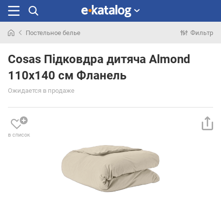
Постельное белье
Фильтр
Искали
раньше
Cosas Підковдра дитяча Almond
110x140 см Фланель
Ожидается в продаже
в список