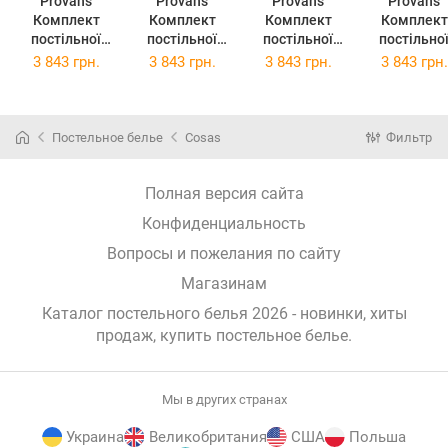
Provans
Provans
Provans
Provans
Комплект
Комплект
Комплект
Комплект
постільної
постільної
постільної
постільно
білизни
білизни
білизни
білизни
3 843 грн.
3 843 грн.
3 843 грн.
3 843 грн.
Прованс
Прованс Анет
Прованс Міра
Прованс
Смарагд
2х145х220
2х145х220
Габріелла
2х145х220
Сімейний
Сімейний
2х145х22
Сімейний
(026257)
(26259)
Сімейний
Постельное белье
Cosas
Фильтр
(026255)
(026261)
Полная версия сайта
Конфиденциальность
Вопросы и пожелания по сайту
Магазинам
Каталог постельного белья 2026 - новинки, хиты
продаж,
купить постельное белье
.
Мы в других странах
Украина
Великобритания
США
Польша