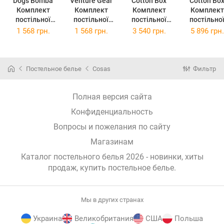
Dogs Bomba
Venture Gear
Cotton Box
Cotton Bo
Комплект
Комплект
Комплект
Комплект
постільної
постільної
постільної
постільно
білизни
білизни
білизни Євро
білизни Євро
1 568 грн.
1 568 грн.
3 540 грн.
5 896 грн.
Casablanket
Casablanket
200х220 см
200х220 с
Євро 200х220
Євро 200х220
Plain
Jenika Min
см ДІМА
см ДІМА
Anthracite
Сатин
Сатин-Страйп
Сатин-Страйп
Ранфорс
(TC3033759
Постельное белье
Cosas
Фильтр
бежевий
молочний
(TC303375926)
(2,0 Страйп
(2,0 Страйп
ДІМАбеж)
ДІМАмолочни
Полная версия сайта
й)
Конфиденциальность
Вопросы и пожелания по сайту
Магазинам
Каталог постельного белья 2026 - новинки, хиты
продаж,
купить постельное белье
.
Мы в других странах
Украина
Великобритания
США
Польша