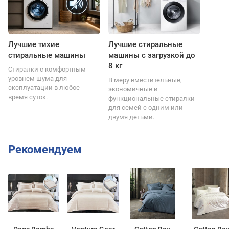
Лучшие тихие
Лучшие стиральные
стиральные машины
машины с загрузкой до
8 кг
Стиралки с комфортным
уровнем шума для
В меру вместительные,
эксплуатации в любое
экономичные и
время суток.
функциональные стиралки
для семей с одним или
двумя детьми.
Рекомендуем