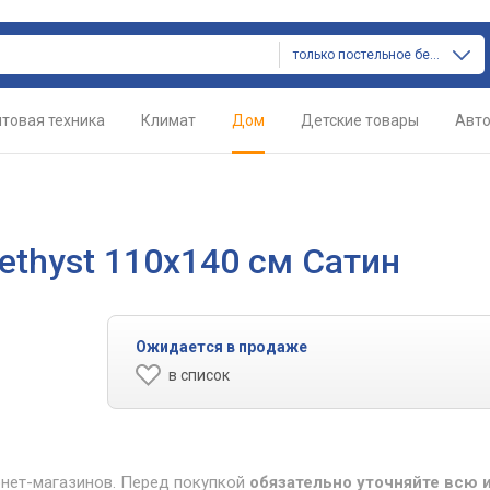
только постельное белье
товая техника
Климат
Дом
Детские товары
Авт
ethyst 110x140 см Сатин
Ожидается в продаже
в список
рнет-магазинов. Перед покупкой
обязательно уточняйте всю