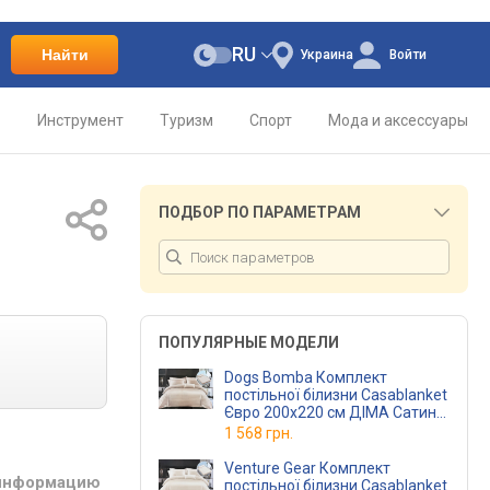
RU
Найти
Украина
Войти
о
Инструмент
Туризм
Спорт
Мода и аксессуары
ПОДБОР ПО ПАРАМЕТРАМ
ПОПУЛЯРНЫЕ МОДЕЛИ
Dogs Bomba Комплект
постільної білизни Casablanket
Євро 200х220 см ДІМА Сатин-
Страйп бежевий
1 568 грн.
(2,0 Страйп ДІМАбеж)
Venture Gear Комплект
 информацию
постільної білизни Casablanket