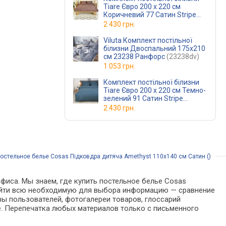
Tiare Євро 200 x 220 см
Коричневий 77 Сатин Stripe
(77Stripeev)
2 430 грн.
Viluta Комплект постільної
білизни Двоспальний 175x210
см 23238 Ранфорс
(23238dv)
1 053 грн.
Комплект постільної білизни
Tiare Євро 200 x 220 см Темно-
зелений 91 Сатин Stripe
(91Stripeev)
2 430 грн.
остельное белье Cosas Підковдра дитяча Amethyst 110x140 см Сатин ()
фиса. Мы знаем, где купить постельное белье Cosas
 найти всю необходимую для выбора информацию — сравнение
вы пользователей, фотогалереи товаров, глоссарий
е. Перепечатка любых материалов только с письменного