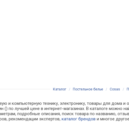
Каталог
/
Постельное белье
/
Cosas
/
П
вую и компьютерную технику, электронику, товары для дома и о
ин () по лучшей цене в интернет-магазинах. В каталоге можно
аметрам, подробные описания, поиск товара по названию, отзы
аров, рекомендации экспертов,
каталог брендов
и многое друго