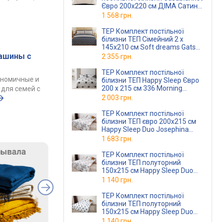
Євро 200х220 см ДІМА Сатин-
Страйп молочний
1 568 грн.
(2,0 Страйп ДІМАмолочний)
TEP Комплект постільної
білизни ТЕП Сімейний 2 х
145x210 см Soft dreams Gatsby
Ранфорс
ашины с
2 355 грн.
TEP Комплект постільної
ономичные и
білизни ТЕП Happy Sleep Євро
200 x 215 см 336 Morning
для семей с
Ранфорс
2 003 грн.
TEP Комплект постільної
білизни ТЕП євро 200x215 см
Happy Sleep Duo Josephina
Ранфорс
(2-0400926583)
1 683 грн.
TEP Комплект постільної
білизни ТЕП полуторний
150x215 см Happy Sleep Duo
Josephina Ранфорс
1 140 грн.
(2-0400826622)
TEP Комплект постільної
білизни ТЕП полуторний
150x215 см Happy Sleep Duo
Morning Star Ранфорс
1 140 грн.