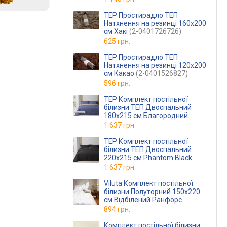
(2-0400826624)
TEP Простирадло ТЕП
Натхнення на резинці 160x200
см Хакі
(2-0401726726)
625 грн.
TEP Простирадло ТЕП
Натхнення на резинці 120x200
см Какао
(2-0401526827)
596 грн.
TEP Комплект постільної
білизни ТЕП Двоспальний
180х215 см Благородний
сапфір Бавовняна бязь
1 637 грн.
TEP Комплект постільної
білизни ТЕП Двоспальний
220x215 см Phantom Black
(2-0169129197)
1 637 грн.
Viluta Комплект постільної
білизни Полуторний 150x220
см Відбілений Ранфорс
(rfrswhitepl)
894 грн.
Комплект постільної білизни