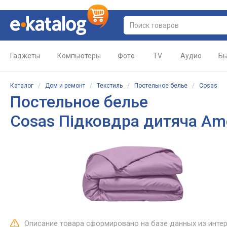
Гаджеты
Компьютеры
Фото
TV
Аудио
Бы
Каталог
/
Дом и ремонт
/
Текстиль
/
Постельное белье
/
Cosas
Постельное белье
Cosas Підковдра дитяча Am
Описание товара сформировано на базе данных из инте