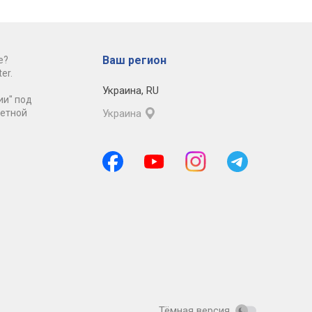
Ваш регион
е?
er.
Украина
,
RU
ии" под
ретной
Украина
Тёмная версия