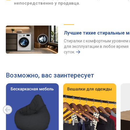
непосредственно у продавца.
Лучшие тихие стиральные 
Стиралки с комфортным уровнем
для эксплуатации в любое время
суток.
Возможно, вас заинтересует