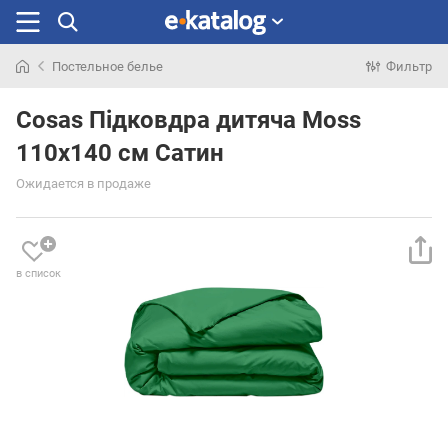
Постельное белье
Фильтр
Искали
раньше
Cosas Підковдра дитяча Moss
110x140 см Сатин
Ожидается в продаже
в список