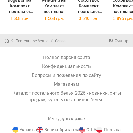
Dogs Bomba
Venture Gear
Cotton Box
Cotton Bo
Комплект
Комплект
Комплект
Комплект
постільної
постільної
постільної
постільно
білизни
білизни
білизни Євро
білизни Євро
1 568 грн.
1 568 грн.
3 540 грн.
5 896 грн.
Casablanket
Casablanket
200х220 см
200х220 с
Євро 200х220
Євро 200х220
Plain
Jenika Min
см ДІМА
см ДІМА
Anthracite
Сатин
Сатин-Страйп
Сатин-Страйп
Ранфорс
(TC3033759
Постельное белье
Cosas
Фильтр
бежевий
молочний
(TC303375926)
(2,0 Страйп
(2,0 Страйп
ДІМАбеж)
ДІМАмолочни
Полная версия сайта
й)
Конфиденциальность
Вопросы и пожелания по сайту
Магазинам
Каталог постельного белья 2026 - новинки, хиты
продаж,
купить постельное белье
.
Мы в других странах
Украина
Великобритания
США
Польша