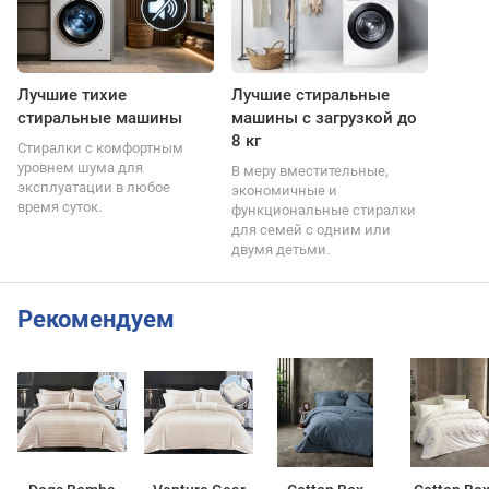
Лучшие тихие
Лучшие стиральные
стиральные машины
машины с загрузкой до
8 кг
Стиралки с комфортным
уровнем шума для
В меру вместительные,
эксплуатации в любое
экономичные и
время суток.
функциональные стиралки
для семей с одним или
двумя детьми.
Рекомендуем