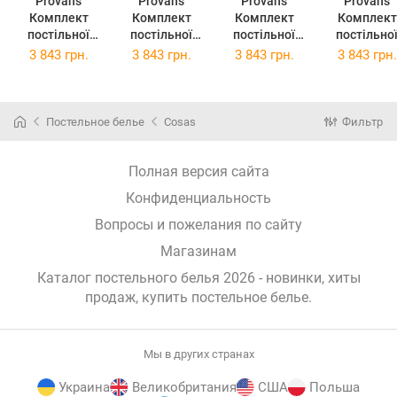
Provans
Provans
Provans
Provans
Комплект
Комплект
Комплект
Комплект
постільної
постільної
постільної
постільно
білизни
білизни
білизни
білизни
3 843 грн.
3 843 грн.
3 843 грн.
3 843 грн.
Прованс
Прованс Анет
Прованс Міра
Прованс
Смарагд
2х145х220
2х145х220
Габріелла
2х145х220
Сімейний
Сімейний
2х145х22
Сімейний
(026257)
(26259)
Сімейний
Постельное белье
Cosas
Фильтр
(026255)
(026261)
Полная версия сайта
Конфиденциальность
Вопросы и пожелания по сайту
Магазинам
Каталог постельного белья 2026 - новинки, хиты
продаж,
купить постельное белье
.
Мы в других странах
Украина
Великобритания
США
Польша