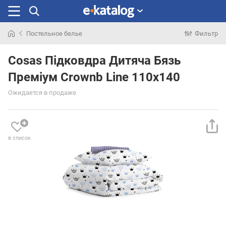
Постельное белье
Фильтр
Искали
раньше
Cosas Підковдра Дитяча Бязь
Преміум Crownb Line 110х140
Ожидается в продаже
в список