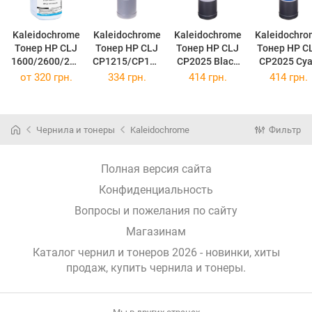
Kaleidochrome
Kaleidochrome
Kaleidochrome
Kaleidochro
Тонер HP CLJ
Тонер HP CLJ
Тонер HP CLJ
Тонер HP C
1600/2600/260
CP1215/CP151
CP2025 Black
CP2025 Cy
5 , 80г Cyan
5/CM1312
(TB99B-2)
(TB99C-2)
от
320 грн.
334 грн.
414 грн.
414 грн.
TB77C-1
Black
(TB77C-1)
(TB88B-2)
Чернила и тонеры
Kaleidochrome
Фильтр
Полная версия сайта
Конфиденциальность
Вопросы и пожелания по сайту
Магазинам
Каталог чернил и тонеров 2026 - новинки, хиты
продаж,
купить чернила и тонеры
.