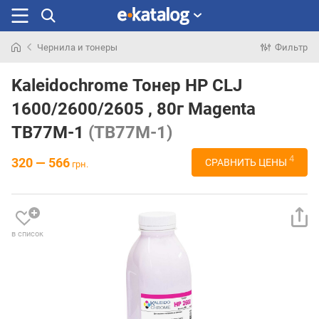
Чернила и тонеры
Фильтр
Искали
раньше
Kaleidochrome Тонер HP CLJ
1600/2600/2605 , 80г Magenta
TB77M-1
(TB77M-1)
4
320 — 566
СРАВНИТЬ ЦЕНЫ
грн.
в список