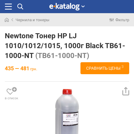
Чернила и тонеры
Фильтр
Искали
раньше
Newtone Тонер HP LJ
1010/1012/1015, 1000г Black TB61-
1000-NT
(TB61-1000-NT)
3
435 — 481
СРАВНИТЬ ЦЕНЫ
грн.
в список