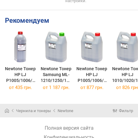
настройки.
Рекомендуем
Newtone Тонер
Newtone Тонер
Newtone Тонер
Newtone То
HP LJ
Samsung ML-
HP LJ
HP LJ
P1005/1006/1
1210/1250/171
P1005/1006/1
1010/1020/
505, 1000г
0, 2500г Black
505, 2500г
2, 2500г
от
435 грн.
от
1 187 грн.
от
877 грн.
от
826 грн
Black HP1005-
NT-ML1710-2.5
Black HP1005-
HP1010-N25
N1000
(NT-ML1710-
N2500
(HP1010-
(HP1005-
2.5)
(HP1005-
N2500)
N1000)
N2500)
Чернила и тонеры
Newtone
Фильтр
Полная версия сайта
Конфиденциальность