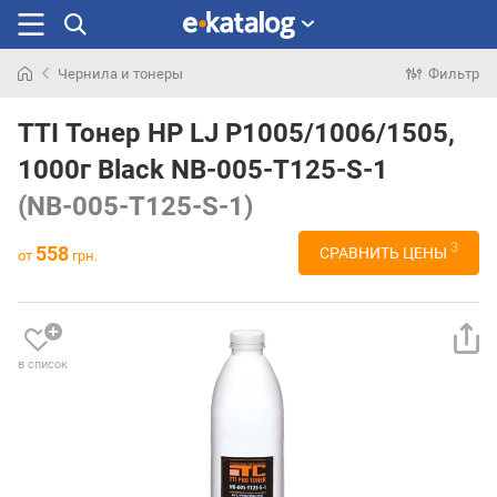
Чернила и тонеры
Фильтр
Искали
раньше
TTI Тонер HP LJ P1005/1006/1505,
1000г Black NB-005-T125-S-1
(NB-005-T125-S-1)
3
558
СРАВНИТЬ ЦЕНЫ
от
грн.
в список