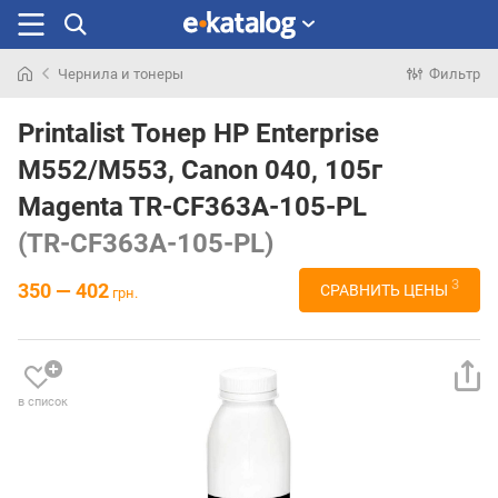
Чернила и тонеры
Фильтр
Искали
раньше
Printalist Тонер HP Enterprise
M552/M553, Canon 040, 105г
Magenta TR-CF363A-105-PL
(TR-CF363A-105-PL)
3
350 — 402
СРАВНИТЬ ЦЕНЫ
грн.
в список