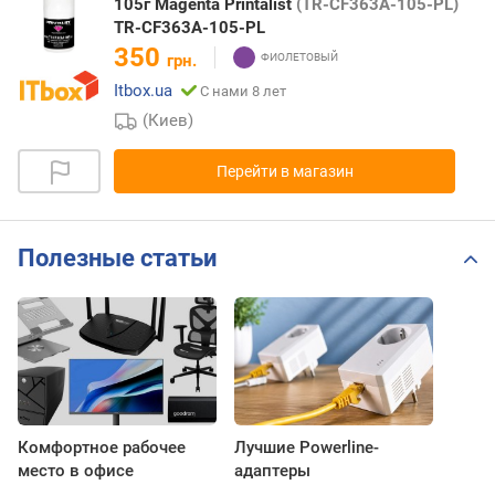
105г Magenta Printalist
(TR-CF363A-105-PL)
TR-CF363A-105-PL
350
грн.
Itbox.ua
С нами 8 лет
(Киев)
Перейти в магазин
Полезные статьи
Комфортное рабочее
Лучшие Powerline-
место в офисе
адаптеры