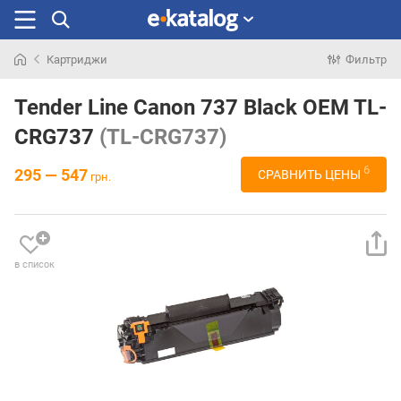
Картриджи
Фильтр
Искали
раньше
Tender Line Canon 737 Black OEM TL-
CRG737
(TL-CRG737)
6
295 — 547
СРАВНИТЬ ЦЕНЫ
грн.
в список