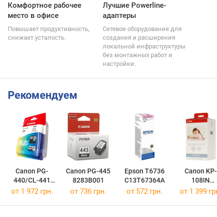
Комфортное рабочее
Лучшие Powerline-
место в офисе
адаптеры
Повышает продуктивность,
Сетевое оборудование для
снижает усталость.
создания и расширения
локальной инфраструктуры
без монтажных работ и
настройки.
Рекомендуем
Canon PG-
Canon PG-445
Epson T6736
Canon KP-
440/CL-441
8283B001
C13T67364A
108IN
MULTI
3115B001
от 1 972 грн.
от 736 грн.
от 572 грн.
от 1 399 гр
5219B005